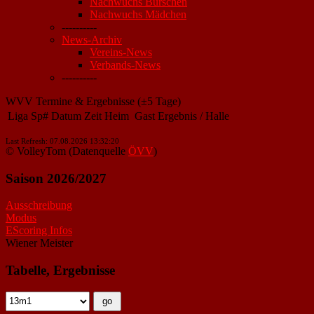
Nachwuchs Burschen
Nachwuchs Mädchen
----------
News-Archiv
Vereins-News
Verbands-News
----------
WVV Termine & Ergebnisse (±5 Tage)
Liga
Sp#
Datum
Zeit
Heim
Gast
Ergebnis / Halle
Last Refresh: 07.08.2026 13:32:20
© VolleyTom (Datenquelle
ÖVV
)
Saison 2026/2027
Ausschreibung
Modus
EScoring Infos
Wiener Meister
Tabelle, Ergebnisse