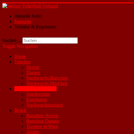
Aktuelle Seite:
Startseite
Termine & Ergebnisse
Suchen ...
Toggle Navigation
Home
Tabellen
Herren
Damen
Nachwuchs Burschen
Nachwuchs Mädchen
Termine & Ergebnisse
Spieltermine
Ergebnisse
Nachwuchsturniere
Beach
Rangliste Herren
Rangliste Damen
Turniere in Wien
Archiv