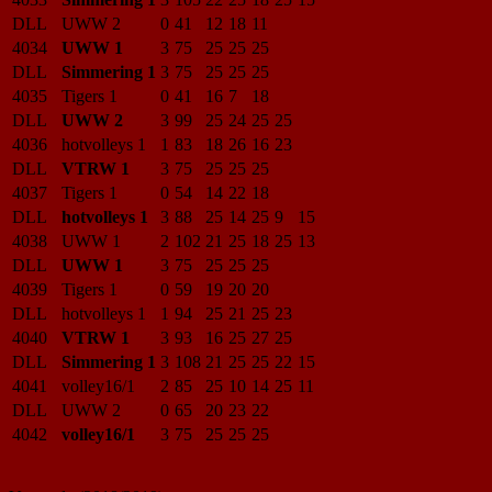
DLL
UWW 2
0
41
12
18
11
4034
UWW 1
3
75
25
25
25
DLL
Simmering 1
3
75
25
25
25
4035
Tigers 1
0
41
16
7
18
DLL
UWW 2
3
99
25
24
25
25
4036
hotvolleys 1
1
83
18
26
16
23
DLL
VTRW 1
3
75
25
25
25
4037
Tigers 1
0
54
14
22
18
DLL
hotvolleys 1
3
88
25
14
25
9
15
4038
UWW 1
2
102
21
25
18
25
13
DLL
UWW 1
3
75
25
25
25
4039
Tigers 1
0
59
19
20
20
DLL
hotvolleys 1
1
94
25
21
25
23
4040
VTRW 1
3
93
16
25
27
25
DLL
Simmering 1
3
108
21
25
25
22
15
4041
volley16/1
2
85
25
10
14
25
11
DLL
UWW 2
0
65
20
23
22
4042
volley16/1
3
75
25
25
25