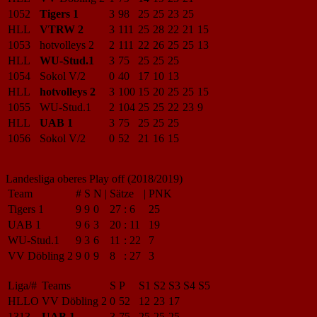
1052
Tigers 1
3
98
25
25
23
25
HLL
VTRW 2
3
111
25
28
22
21
15
1053
hotvolleys 2
2
111
22
26
25
25
13
HLL
WU-Stud.1
3
75
25
25
25
1054
Sokol V/2
0
40
17
10
13
HLL
hotvolleys 2
3
100
15
20
25
25
15
1055
WU-Stud.1
2
104
25
25
22
23
9
HLL
UAB 1
3
75
25
25
25
1056
Sokol V/2
0
52
21
16
15
Landesliga oberes Play off (2018/2019)
Team
#
S
N
|
Sätze
|
PNK
Tigers 1
9
9
0
27
:
6
25
UAB 1
9
6
3
20
:
11
19
WU-Stud.1
9
3
6
11
:
22
7
VV Döbling 2
9
0
9
8
:
27
3
Liga/#
Teams
S
P
S1
S2
S3
S4
S5
HLLO
VV Döbling 2
0
52
12
23
17
1313
UAB 1
3
75
25
25
25