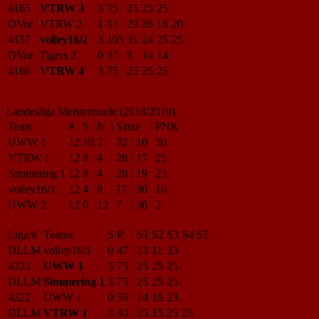
4165
VTRW 3
3
75
25
25
25
DVor
VTRW 2
1
91
29
26
16
20
4157
volley16/2
3
105
31
24
25
25
DVor
Tigers 2
0
37
9
14
14
4166
VTRW 4
3
75
25
25
25
Landesliga Meisterrunde (2018/2019)
Team
#
S
N
|
Sätze
|
PNK
UWW 1
12
10
2
32
:
10
30
VTRW 1
12
8
4
28
:
17
25
Simmering 1
12
8
4
28
:
19
23
volley16/1
12
4
8
17
:
30
10
UWW 2
12
0
12
7
:
36
2
Liga/#
Teams
S
P
S1
S2
S3
S4
S5
DLLM
volley16/1
0
47
13
11
23
4321
UWW 1
3
75
25
25
25
DLLM
Simmering 1
3
75
25
25
25
4322
UWW 1
0
56
14
19
23
DLLM
VTRW 1
3
90
25
15
25
25