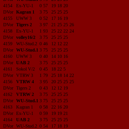
4154
Ex-YU-1
0
57
19
18
20
DVor
Kagran 1
3
75
25
25
25
4155
UWW 3
0
52
17
16
19
DVor
Tigers 2
3
97
21
25
25
26
4158
Ex-YU-1
1
93
25
22
22
24
DVor
volley16/2
3
75
25
25
25
4159
WU-Stud.2
0
46
12
12
22
DVor
WU-Stud.1
3
75
25
25
25
4160
UWW 3
0
40
14
10
16
DVor
UAB 2
3
75
25
25
25
4161
Sokol V/2
0
45
18
22
5
DVor
VTRW 3
1
79
25
18
14
22
4156
VTRW 4
3
95
20
25
25
25
DVor
Tigers 2
0
43
12
12
19
4162
VTRW 2
3
75
25
25
25
DVor
WU-Stud.1
3
75
25
25
25
4163
Kagran 1
0
58
22
16
20
DVor
Ex-YU-1
0
59
19
19
21
4164
UAB 2
3
75
25
25
25
DVor
WU-Stud.2
0
54
17
18
19