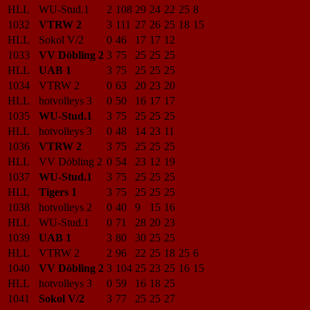
HLL
WU-Stud.1
2
108
29
24
22
25
8
1032
VTRW 2
3
111
27
26
25
18
15
HLL
Sokol V/2
0
46
17
17
12
1033
VV Döbling 2
3
75
25
25
25
HLL
UAB 1
3
75
25
25
25
1034
VTRW 2
0
63
20
23
20
HLL
hotvolleys 3
0
50
16
17
17
1035
WU-Stud.1
3
75
25
25
25
HLL
hotvolleys 3
0
48
14
23
11
1036
VTRW 2
3
75
25
25
25
HLL
VV Döbling 2
0
54
23
12
19
1037
WU-Stud.1
3
75
25
25
25
HLL
Tigers 1
3
75
25
25
25
1038
hotvolleys 2
0
40
9
15
16
HLL
WU-Stud.1
0
71
28
20
23
1039
UAB 1
3
80
30
25
25
HLL
VTRW 2
2
96
22
25
18
25
6
1040
VV Döbling 2
3
104
25
23
25
16
15
HLL
hotvolleys 3
0
59
16
18
25
1041
Sokol V/2
3
77
25
25
27