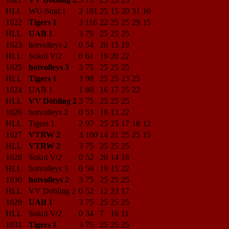
HLL
WU-Stud.1
2
101
25
15
20
31
10
1022
Tigers 1
3
116
22
25
25
29
15
HLL
UAB 1
3
75
25
25
25
1023
hotvolleys 2
0
54
20
15
19
HLL
Sokol V/2
0
61
19
20
22
1025
hotvolleys 3
3
75
25
25
25
HLL
Tigers 1
3
98
25
25
23
25
1024
UAB 1
1
80
16
17
25
22
HLL
VV Döbling 2
3
75
25
25
25
1026
hotvolleys 2
0
53
18
13
22
HLL
Tigers 1
2
97
25
25
17
18
12
1027
VTRW 2
3
100
14
21
25
25
15
HLL
VTRW 2
3
75
25
25
25
1028
Sokol V/2
0
52
20
14
18
HLL
hotvolleys 3
0
56
19
15
22
1030
hotvolleys 2
3
75
25
25
25
HLL
VV Döbling 2
0
52
12
23
17
1029
UAB 1
3
75
25
25
25
HLL
Sokol V/2
0
34
7
16
11
1031
Tigers 1
3
75
25
25
25