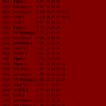
HLL
Tigers 1
3
75
25
25
25
1042
hotvolleys 3
0
38
16
12
10
HLL
hotvolleys 2
2
110
26
23
25
26
10
1043
UAB 1
3
113
28
25
21
24
15
HLL
UAB 1
0
47
12
16
19
1044
Tigers 1
3
75
25
25
25
HLL
VV Döbling 2
3
75
25
25
25
1045
hotvolleys 3
0
49
18
20
11
HLL
hotvolleys 2
3
75
25
25
25
1046
Sokol V/2
0
53
22
11
20
HLL
VTRW 2
0
62
22
17
23
1047
Tigers 1
3
75
25
25
25
HLL
Tigers 1
3
98
25
26
22
25
1048
WU-Stud.1
1
85
18
24
25
18
HLL
hotvolleys 2
1
85
22
22
25
16
1049
VV Döbling 2
3
98
25
25
23
25
HLL
Sokol V/2
0
23
3
12
8
1050
VTRW 2
3
75
25
25
25
HLL
UAB 1
3
75
25
25
25
1051
hotvolleys 3
0
55
22
14
19
HLL
VV Döbling 2
1
79
14
19
25
21