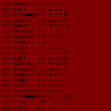
1001
hotvolleys 3
0
38
13
12
13
HLL
UAB 1
1
88
25
28
21
14
1002
VV Döbling 2
3
99
19
30
25
25
HLL
Tigers 1
3
98
25
25
23
25
1003
Sokol V/2
1
65
14
10
25
16
HLL
WU-Stud.1
3
76
25
26
25
1004
hotvolleys 2
0
60
20
24
16
HLL
hotvolleys 3
0
31
7
8
16
1005
Tigers 1
3
75
25
25
25
HLL
VTRW 2
1
88
22
18
25
23
1006
UAB 1
3
95
25
25
20
25
HLL
WU-Stud.1
3
96
25
21
25
25
1007
hotvolleys 3
1
59
14
25
14
6
HLL
hotvolleys 2
0
58
14
19
25
1008
VTRW 2
3
77
25
25
27
HLL
Tigers 1
3
76
25
25
26
1009
VV Döbling 2
0
59
18
17
24
HLL
VV Döbling 2
3
109
17
25
27
25
15
1010
VTRW 2
2
110
25
21
29
23
12
HLL
UAB 1
0
69
25
19
25