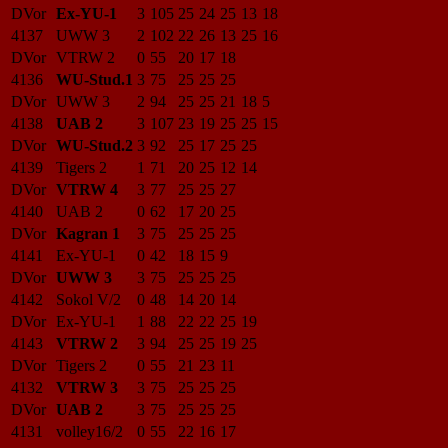
DVor
Ex-YU-1
3
105
25
24
25
13
18
4137
UWW 3
2
102
22
26
13
25
16
DVor
VTRW 2
0
55
20
17
18
4136
WU-Stud.1
3
75
25
25
25
DVor
UWW 3
2
94
25
25
21
18
5
4138
UAB 2
3
107
23
19
25
25
15
DVor
WU-Stud.2
3
92
25
17
25
25
4139
Tigers 2
1
71
20
25
12
14
DVor
VTRW 4
3
77
25
25
27
4140
UAB 2
0
62
17
20
25
DVor
Kagran 1
3
75
25
25
25
4141
Ex-YU-1
0
42
18
15
9
DVor
UWW 3
3
75
25
25
25
4142
Sokol V/2
0
48
14
20
14
DVor
Ex-YU-1
1
88
22
22
25
19
4143
VTRW 2
3
94
25
25
19
25
DVor
Tigers 2
0
55
21
23
11
4132
VTRW 3
3
75
25
25
25
DVor
UAB 2
3
75
25
25
25
4131
volley16/2
0
55
22
16
17