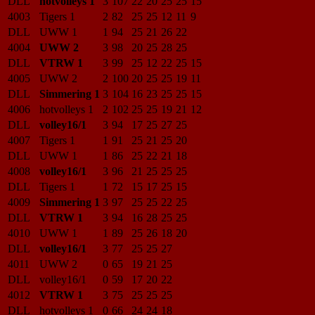
DLL
hotvolleys 1
3
107
22
20
25
25
15
4003
Tigers 1
2
82
25
25
12
11
9
DLL
UWW 1
1
94
25
21
26
22
4004
UWW 2
3
98
20
25
28
25
DLL
VTRW 1
3
99
25
12
22
25
15
4005
UWW 2
2
100
20
25
25
19
11
DLL
Simmering 1
3
104
16
23
25
25
15
4006
hotvolleys 1
2
102
25
25
19
21
12
DLL
volley16/1
3
94
17
25
27
25
4007
Tigers 1
1
91
25
21
25
20
DLL
UWW 1
1
86
25
22
21
18
4008
volley16/1
3
96
21
25
25
25
DLL
Tigers 1
1
72
15
17
25
15
4009
Simmering 1
3
97
25
25
22
25
DLL
VTRW 1
3
94
16
28
25
25
4010
UWW 1
1
89
25
26
18
20
DLL
volley16/1
3
77
25
25
27
4011
UWW 2
0
65
19
21
25
DLL
volley16/1
0
59
17
20
22
4012
VTRW 1
3
75
25
25
25
DLL
hotvolleys 1
0
66
24
24
18