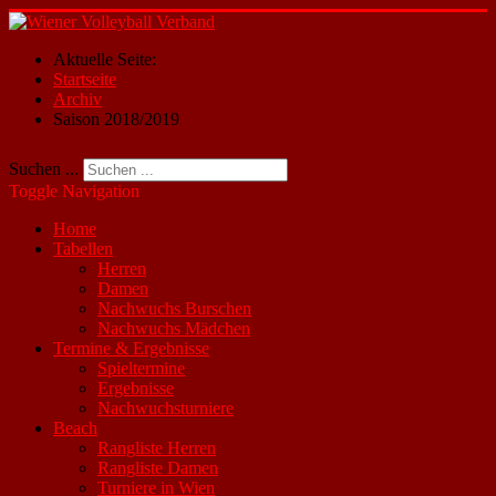
Aktuelle Seite:
Startseite
Archiv
Saison 2018/2019
Suchen ...
Toggle Navigation
Home
Tabellen
Herren
Damen
Nachwuchs Burschen
Nachwuchs Mädchen
Termine & Ergebnisse
Spieltermine
Ergebnisse
Nachwuchsturniere
Beach
Rangliste Herren
Rangliste Damen
Turniere in Wien