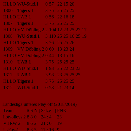
HLLO
WU-Stud.1
0
57
22
15
20
1306
Tigers 1
3
75
25
25
25
HLLO
UAB 1
0
56
22
16
18
1307
Tigers 1
3
75
25
25
25
HLLO
VV Döbling 2
2
104
12
23
25
27
17
1308
WU-Stud.1
3
110
25
25
16
25
19
HLLO
Tigers 1
3
76
25
25
26
1309
VV Döbling 2
0
60
13
23
24
HLLO
VV Döbling 2
0
44
13
15
16
1310
UAB 1
3
75
25
25
25
HLLO
WU-Stud.1
1
93
25
22
23
23
1311
UAB 1
3
98
23
25
25
25
HLLO
Tigers 1
3
75
25
25
25
1312
WU-Stud.1
0
58
21
23
14
Landesliga unteres Play off (2018/2019)
Team
#
S
N
|
Sätze
|
PNK
hotvolleys 2
8
8
0
24
:
4
23
VTRW 2
8
6
2
21
:
6
19
U-Fav-1
8
3
5
11
:
16
9