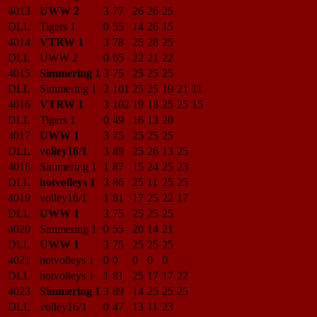
4013
UWW 2
3
77
26
26
25
DLL
Tigers 1
0
55
14
26
15
4014
VTRW 1
3
78
25
28
25
DLL
UWW 2
0
65
22
21
22
4015
Simmering 1
3
75
25
25
25
DLL
Simmering 1
2
101
25
25
19
21
11
4016
VTRW 1
3
102
19
18
25
25
15
DLL
Tigers 1
0
49
16
13
20
4017
UWW 1
3
75
25
25
25
DLL
volley16/1
3
89
25
26
13
25
4018
Simmering 1
1
87
15
24
25
23
DLL
hotvolleys 1
3
86
25
11
25
25
4019
volley16/1
1
81
17
25
22
17
DLL
UWW 1
3
75
25
25
25
4020
Simmering 1
0
55
20
14
21
DLL
UWW 1
3
75
25
25
25
4021
hotvolleys 1
0
0
0
0
0
DLL
hotvolleys 1
1
81
25
17
17
22
4023
Simmering 1
3
89
14
25
25
25
DLL
volley16/1
0
47
13
11
23