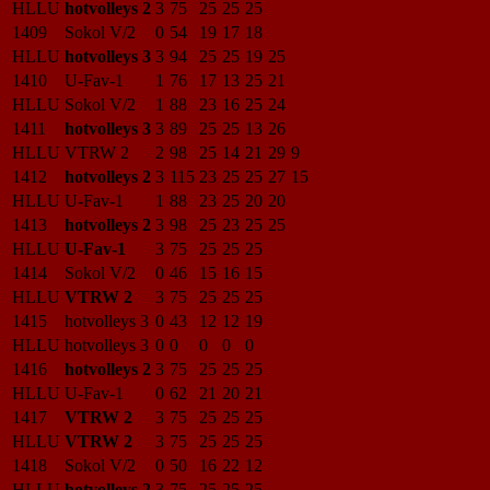
HLLU
hotvolleys 2
3
75
25
25
25
1409
Sokol V/2
0
54
19
17
18
HLLU
hotvolleys 3
3
94
25
25
19
25
1410
U-Fav-1
1
76
17
13
25
21
HLLU
Sokol V/2
1
88
23
16
25
24
1411
hotvolleys 3
3
89
25
25
13
26
HLLU
VTRW 2
2
98
25
14
21
29
9
1412
hotvolleys 2
3
115
23
25
25
27
15
HLLU
U-Fav-1
1
88
23
25
20
20
1413
hotvolleys 2
3
98
25
23
25
25
HLLU
U-Fav-1
3
75
25
25
25
1414
Sokol V/2
0
46
15
16
15
HLLU
VTRW 2
3
75
25
25
25
1415
hotvolleys 3
0
43
12
12
19
HLLU
hotvolleys 3
0
0
0
0
0
1416
hotvolleys 2
3
75
25
25
25
HLLU
U-Fav-1
0
62
21
20
21
1417
VTRW 2
3
75
25
25
25
HLLU
VTRW 2
3
75
25
25
25
1418
Sokol V/2
0
50
16
22
12
HLLU
hotvolleys 2
3
75
25
25
25