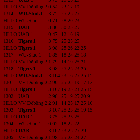
HLLO
VV Döbling 2
0
54
23
12
19
1314
WU-Stud.1
3
75
25
25
25
HLLO
WU-Stud.1
0
71
28
20
23
1315
UAB 1
3
80
30
25
25
HLLO
UAB 1
0
47
12
16
19
1316
Tigers 1
3
75
25
25
25
HLLO
Tigers 1
3
98
25
26
22
25
1317
WU-Stud.1
1
85
18
24
25
18
HLLO
VV Döbling 2
1
79
14
19
25
21
1318
Tigers 1
3
98
25
25
23
25
HLLO
WU-Stud.1
3
104
23
16
25
25
15
1301
VV Döbling 2
2
99
25
25
19
17
13
HLLO
Tigers 1
3
107
19
25
23
25
15
1302
UAB 1
2
98
25
19
25
20
9
HLLO
VV Döbling 2
2
91
14
25
17
25
10
1303
Tigers 1
3
107
25
23
25
19
15
HLLO
UAB 1
3
75
25
25
25
1304
WU-Stud.1
0
62
18
22
22
HLLO
UAB 1
3
102
23
25
25
29
1305
VV Döbling 2
1
98
25
23
23
27