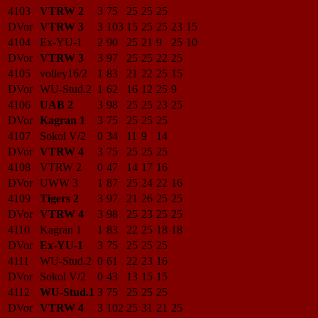
4103
VTRW 2
3
75
25
25
25
DVor
VTRW 3
3
103
15
25
25
23
15
4104
Ex-YU-1
2
90
25
21
9
25
10
DVor
VTRW 3
3
97
25
25
22
25
4105
volley16/2
1
83
21
22
25
15
DVor
WU-Stud.2
1
62
16
12
25
9
4106
UAB 2
3
98
25
25
23
25
DVor
Kagran 1
3
75
25
25
25
4107
Sokol V/2
0
34
11
9
14
DVor
VTRW 4
3
75
25
25
25
4108
VTRW 2
0
47
14
17
16
DVor
UWW 3
1
87
25
24
22
16
4109
Tigers 2
3
97
21
26
25
25
DVor
VTRW 4
3
98
25
23
25
25
4110
Kagran 1
1
83
22
25
18
18
DVor
Ex-YU-1
3
75
25
25
25
4111
WU-Stud.2
0
61
22
23
16
DVor
Sokol V/2
0
43
13
15
15
4112
WU-Stud.1
3
75
25
25
25
DVor
VTRW 4
3
102
25
31
21
25