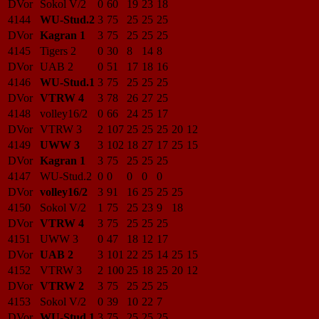
DVor
Sokol V/2
0
60
19
23
18
4144
WU-Stud.2
3
75
25
25
25
DVor
Kagran 1
3
75
25
25
25
4145
Tigers 2
0
30
8
14
8
DVor
UAB 2
0
51
17
18
16
4146
WU-Stud.1
3
75
25
25
25
DVor
VTRW 4
3
78
26
27
25
4148
volley16/2
0
66
24
25
17
DVor
VTRW 3
2
107
25
25
25
20
12
4149
UWW 3
3
102
18
27
17
25
15
DVor
Kagran 1
3
75
25
25
25
4147
WU-Stud.2
0
0
0
0
0
DVor
volley16/2
3
91
16
25
25
25
4150
Sokol V/2
1
75
25
23
9
18
DVor
VTRW 4
3
75
25
25
25
4151
UWW 3
0
47
18
12
17
DVor
UAB 2
3
101
22
25
14
25
15
4152
VTRW 3
2
100
25
18
25
20
12
DVor
VTRW 2
3
75
25
25
25
4153
Sokol V/2
0
39
10
22
7
DVor
WU-Stud.1
3
75
25
25
25