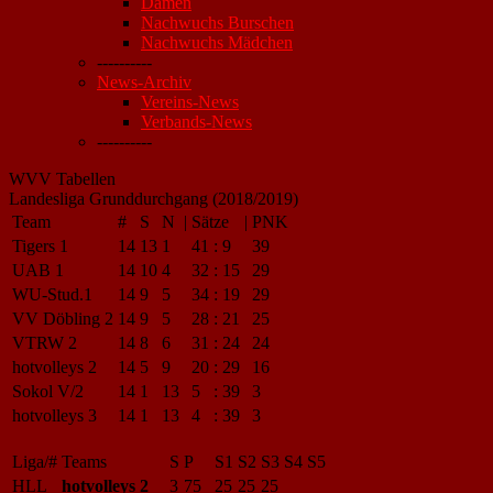
Damen
Nachwuchs Burschen
Nachwuchs Mädchen
----------
News-Archiv
Vereins-News
Verbands-News
----------
WVV Tabellen
Landesliga Grunddurchgang (2018/2019)
Team
#
S
N
|
Sätze
|
PNK
Tigers 1
14
13
1
41
:
9
39
UAB 1
14
10
4
32
:
15
29
WU-Stud.1
14
9
5
34
:
19
29
VV Döbling 2
14
9
5
28
:
21
25
VTRW 2
14
8
6
31
:
24
24
hotvolleys 2
14
5
9
20
:
29
16
Sokol V/2
14
1
13
5
:
39
3
hotvolleys 3
14
1
13
4
:
39
3
Liga/#
Teams
S
P
S1
S2
S3
S4
S5
HLL
hotvolleys 2
3
75
25
25
25