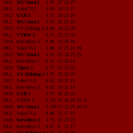
1011
WU-Stud.1
3
79
27
25
27
HLL
Sokol V/2
0
39
10
12
17
1012
UAB 1
3
75
25
25
25
HLL
WU-Stud.1
3
75
25
25
25
1013
VV Döbling 2
0
60
18
22
20
HLL
VTRW 2
3
75
25
25
25
1014
hotvolleys 3
0
49
15
18
16
HLL
Sokol V/2
1
86
21
25
21
19
1015
WU-Stud.1
3
91
25
16
25
25
HLL
hotvolleys 2
0
47
13
20
14
1016
Tigers 1
3
75
25
25
25
HLL
VV Döbling 2
3
75
25
25
25
1017
Sokol V/2
0
42
10
11
21
HLL
hotvolleys 3
0
43
13
11
19
1018
UAB 1
3
75
25
25
25
HLL
VTRW 2
2
111
25
30
20
25
11
1019
WU-Stud.1
3
109
17
32
25
20
15
HLL
Sokol V/2
0
48
21
17
10
1020
hotvolleys 2
3
75
25
25
25
HLL
hotvolleys 3
0
47
9
21
17
1021
VV Döbling 2
3
75
25
25
25