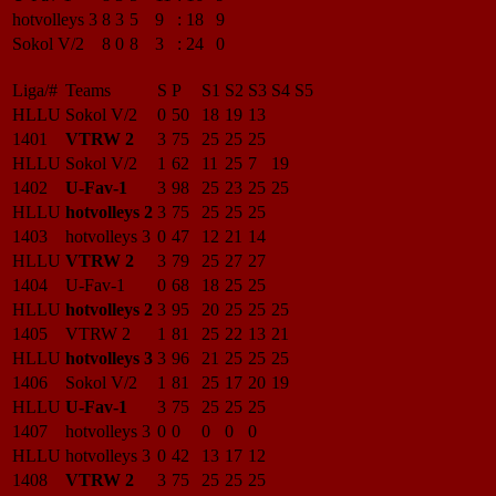
hotvolleys 3
8
3
5
9
:
18
9
Sokol V/2
8
0
8
3
:
24
0
Liga/#
Teams
S
P
S1
S2
S3
S4
S5
HLLU
Sokol V/2
0
50
18
19
13
1401
VTRW 2
3
75
25
25
25
HLLU
Sokol V/2
1
62
11
25
7
19
1402
U-Fav-1
3
98
25
23
25
25
HLLU
hotvolleys 2
3
75
25
25
25
1403
hotvolleys 3
0
47
12
21
14
HLLU
VTRW 2
3
79
25
27
27
1404
U-Fav-1
0
68
18
25
25
HLLU
hotvolleys 2
3
95
20
25
25
25
1405
VTRW 2
1
81
25
22
13
21
HLLU
hotvolleys 3
3
96
21
25
25
25
1406
Sokol V/2
1
81
25
17
20
19
HLLU
U-Fav-1
3
75
25
25
25
1407
hotvolleys 3
0
0
0
0
0
HLLU
hotvolleys 3
0
42
13
17
12
1408
VTRW 2
3
75
25
25
25