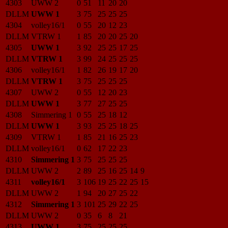
4303
UWW 2
0
51
11
20
20
DLLM
UWW 1
3
75
25
25
25
4304
volley16/1
0
55
20
12
23
DLLM
VTRW 1
1
85
20
20
25
20
4305
UWW 1
3
92
25
25
17
25
DLLM
VTRW 1
3
99
24
25
25
25
4306
volley16/1
1
82
26
19
17
20
DLLM
VTRW 1
3
75
25
25
25
4307
UWW 2
0
55
12
20
23
DLLM
UWW 1
3
77
27
25
25
4308
Simmering 1
0
55
25
18
12
DLLM
UWW 1
3
93
25
25
18
25
4309
VTRW 1
1
85
21
16
25
23
DLLM
volley16/1
0
62
17
22
23
4310
Simmering 1
3
75
25
25
25
DLLM
UWW 2
2
89
25
16
25
14
9
4311
volley16/1
3
106
19
25
22
25
15
DLLM
UWW 2
1
94
20
27
25
22
4312
Simmering 1
3
101
25
29
22
25
DLLM
UWW 2
0
35
6
8
21
4313
UWW 1
3
75
25
25
25