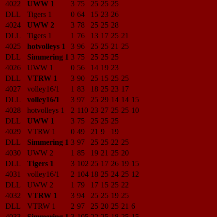
4022
UWW 1
3
75
25
25
25
DLL
Tigers 1
0
64
15
23
26
4024
UWW 2
3
78
25
25
28
DLL
Tigers 1
1
76
13
17
25
21
4025
hotvolleys 1
3
96
25
25
21
25
DLL
Simmering 1
3
75
25
25
25
4026
UWW 1
0
56
14
19
23
DLL
VTRW 1
3
90
25
15
25
25
4027
volley16/1
1
83
18
25
23
17
DLL
volley16/1
3
97
25
29
14
14
15
4028
hotvolleys 1
2
110
23
27
25
25
10
DLL
UWW 1
3
75
25
25
25
4029
VTRW 1
0
49
21
9
19
DLL
Simmering 1
3
97
25
25
22
25
4030
UWW 2
1
85
19
21
25
20
DLL
Tigers 1
3
102
25
17
26
19
15
4031
volley16/1
2
104
18
25
24
25
12
DLL
UWW 2
1
79
17
15
25
22
4032
VTRW 1
3
94
25
25
19
25
DLL
VTRW 1
2
97
25
20
25
21
6
4033
Simmering 1
3
105
22
25
18
25
15