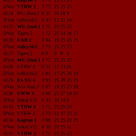
DVor
VTRW 2
3
75
25
25
25
4124
WU-Stud.2
0
37
10
18
9
DVor
volley16/2
0
47
12
21
14
4125
WU-Stud.1
3
75
25
25
25
DVor
Tigers 2
1
72
25
14
16
17
4126
UAB 2
3
94
19
25
25
25
DVor
volley16/2
3
75
25
25
25
4127
Tigers 2
0
0
0
0
0
DVor
WU-Stud.1
3
75
25
25
25
4128
VTRW 3
0
51
17
13
21
DVor
volley16/2
1
81
17
25
20
19
4129
Ex-YU-1
3
95
25
20
25
25
DVor
WU-Stud.2
1
87
19
25
25
18
4130
UWW 3
3
96
25
27
19
25
DVor
Sokol V/2
0
33
10
14
9
4133
VTRW 4
3
75
25
25
25
DVor
VTRW 2
1
75
12
17
25
21
4134
Kagran 1
3
98
25
25
23
25
DVor
Sokol V/2
0
36
10
15
11
4135
VTRW 3
3
75
25
25
25