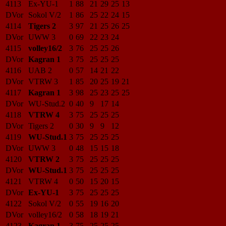
4113
Ex-YU-1
1
88
21
29
25
13
DVor
Sokol V/2
1
86
25
22
24
15
4114
Tigers 2
3
97
21
25
26
25
DVor
UWW 3
0
69
22
23
24
4115
volley16/2
3
76
25
25
26
DVor
Kagran 1
3
75
25
25
25
4116
UAB 2
0
57
14
21
22
DVor
VTRW 3
1
85
20
25
19
21
4117
Kagran 1
3
98
25
23
25
25
DVor
WU-Stud.2
0
40
9
17
14
4118
VTRW 4
3
75
25
25
25
DVor
Tigers 2
0
30
9
9
12
4119
WU-Stud.1
3
75
25
25
25
DVor
UWW 3
0
48
15
15
18
4120
VTRW 2
3
75
25
25
25
DVor
WU-Stud.1
3
75
25
25
25
4121
VTRW 4
0
50
15
20
15
DVor
Ex-YU-1
3
75
25
25
25
4122
Sokol V/2
0
55
19
16
20
DVor
volley16/2
0
58
18
19
21
4123
Kagran 1
3
75
25
25
25