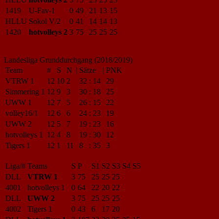
1419
U-Fav-1
0
49
21
13
15
HLLU
Sokol V/2
0
41
14
14
13
1420
hotvolleys 2
3
75
25
25
25
Landesliga Grunddurchgang (2018/2019)
Team
#
S
N
|
Sätze
|
PNK
VTRW 1
12
10
2
32
:
14
29
Simmering 1
12
9
3
30
:
18
25
UWW 1
12
7
5
26
:
15
22
volley16/1
12
6
6
24
:
23
19
UWW 2
12
5
7
19
:
23
16
hotvolleys 1
12
4
8
19
:
30
12
Tigers 1
12
1
11
8
:
35
3
Liga/#
Teams
S
P
S1
S2
S3
S4
S5
DLL
VTRW 1
3
75
25
25
25
4001
hotvolleys 1
0
64
22
20
22
DLL
UWW 2
3
75
25
25
25
4002
Tigers 1
0
43
6
17
20