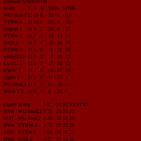
Vorrunde (2018/2019)
Team
#
S
N
|
Sätze
|
PNK
WU-Stud.1
11
11
0
33
:
0
33
VTRW 4
11
10
1
30
:
6
30
Kagran 1
11
9
2
28
:
8
27
VTRW 2
11
7
4
23
:
13
21
UAB 2
11
7
4
21
:
18
19
VTRW 3
11
5
6
21
:
21
16
volley16/2
11
5
6
17
:
20
15
Ex-YU-1
11
4
7
17
:
24
12
UWW 3
11
3
8
14
:
27
10
Tigers 2
11
3
8
11
:
27
9
WU-Stud.2
11
2
9
8
:
28
6
Sokol V/2
11
0
11
2
:
33
0
Liga/#
Teams
S
P
S1
S2
S3
S4
S5
DVor
WU-Stud.1
3
75
25
25
25
4101
WU-Stud.2
0
48
18
10
20
DVor
VTRW 2
3
75
25
25
25
4102
VTRW 3
0
54
16
16
22
DVor
UAB 2
0
57
21
14
22