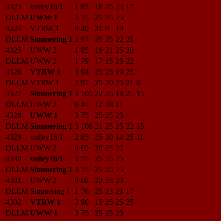
4323
volley16/1
1
83
18
25
23
17
DLLM
UWW 1
3
75
25
25
25
4324
VTRW 1
0
49
21
9
19
DLLM
Simmering 1
3
97
25
25
22
25
4325
UWW 2
1
85
19
21
25
20
DLLM
UWW 2
1
79
17
15
25
22
4326
VTRW 1
3
94
25
25
19
25
DLLM
VTRW 1
2
97
25
20
25
21
6
4327
Simmering 1
3
105
22
25
18
25
15
DLLM
UWW 2
0
41
12
18
11
4328
UWW 1
3
75
25
25
25
DLLM
Simmering 1
3
108
21
25
25
22
15
4329
volley16/1
2
85
25
10
14
25
11
DLLM
UWW 2
0
65
20
23
22
4330
volley16/1
3
75
25
25
25
DLLM
Simmering 1
3
75
25
25
25
4301
UWW 2
0
68
22
23
23
DLLM
Simmering 1
1
76
25
13
21
17
4302
VTRW 1
3
90
15
25
25
25
DLLM
UWW 1
3
75
25
25
25