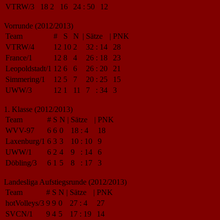
VTRW/3
18
2
16
24
:
50
12
Vorrunde (2012/2013)
Team
#
S
N
|
Sätze
|
PNK
VTRW/4
12
10
2
32
:
14
28
France/1
12
8
4
26
:
18
23
Leopoldstadt/1
12
6
6
26
:
20
21
Simmering/1
12
5
7
20
:
25
15
UWW/3
12
1
11
7
:
34
3
1. Klasse (2012/2013)
Team
#
S
N
|
Sätze
|
PNK
WVV-97
6
6
0
18
:
4
18
Laxenburg/1
6
3
3
10
:
10
9
UWW/1
6
2
4
9
:
14
6
Döbling/3
6
1
5
8
:
17
3
Landesliga Aufstiegsrunde (2012/2013)
Team
#
S
N
|
Sätze
|
PNK
hotVolleys/3
9
9
0
27
:
4
27
SVCN/1
9
4
5
17
:
19
14