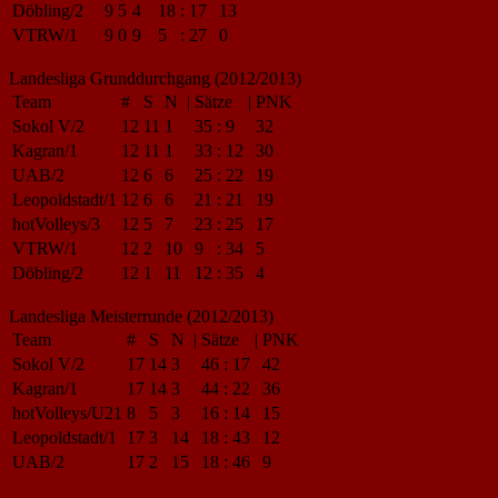
Döbling/2
9
5
4
18
:
17
13
VTRW/1
9
0
9
5
:
27
0
Landesliga Grunddurchgang (2012/2013)
Team
#
S
N
|
Sätze
|
PNK
Sokol V/2
12
11
1
35
:
9
32
Kagran/1
12
11
1
33
:
12
30
UAB/2
12
6
6
25
:
22
19
Leopoldstadt/1
12
6
6
21
:
21
19
hotVolleys/3
12
5
7
23
:
25
17
VTRW/1
12
2
10
9
:
34
5
Döbling/2
12
1
11
12
:
35
4
Landesliga Meisterrunde (2012/2013)
Team
#
S
N
|
Sätze
|
PNK
Sokol V/2
17
14
3
46
:
17
42
Kagran/1
17
14
3
44
:
22
36
hotVolleys/U21
8
5
3
16
:
14
15
Leopoldstadt/1
17
3
14
18
:
43
12
UAB/2
17
2
15
18
:
46
9