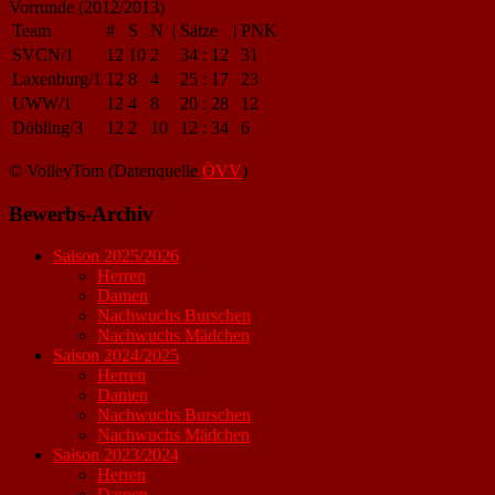
Vorrunde (2012/2013)
Team
#
S
N
|
Sätze
|
PNK
SVCN/1
12
10
2
34
:
12
31
Laxenburg/1
12
8
4
25
:
17
23
UWW/1
12
4
8
20
:
28
12
Döbling/3
12
2
10
12
:
34
6
© VolleyTom (Datenquelle
ÖVV
)
Bewerbs-Archiv
Saison 2025/2026
Herren
Damen
Nachwuchs Burschen
Nachwuchs Mädchen
Saison 2024/2025
Herren
Damen
Nachwuchs Burschen
Nachwuchs Mädchen
Saison 2023/2024
Herren
Damen