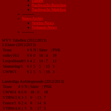
Damen
Nachwuchs Burschen
Nachwuchs Mädchen
----------
News-Archiv
Vereins-News
Verbands-News
----------
WVV Tabellen (2012/2013)
1.Klasse (2012/2013)
Team
#
S
N
|
Sätze
|
PNK
volley16/2
6
6
0
18
:
4
18
Leopoldstadt/1
6
4
2
14
:
7
12
Simmering/1
6
1
5
5
:
15
3
UWW/3
6
1
5
5
:
16
3
Landesliga Aufstiegsrunde (2012/2013)
Team
#
S
N
|
Sätze
|
PNK
UWW/4
6
6
0
18
:
0
18
VTRW/2
6
3
3
9
:
13
7
France/1
6
2
4
8
:
14
6
VTRW/4
6
1
5
9
:
17
5