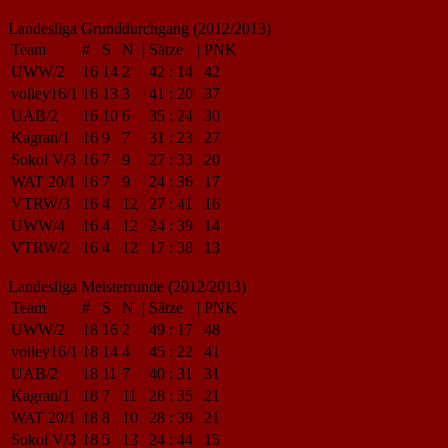
Landesliga Grunddurchgang (2012/2013)
Team
#
S
N
|
Sätze
|
PNK
UWW/2
16
14
2
42
:
14
42
volley16/1
16
13
3
41
:
20
37
UAB/2
16
10
6
35
:
24
30
Kagran/1
16
9
7
31
:
23
27
Sokol V/3
16
7
9
27
:
33
20
WAT 20/1
16
7
9
24
:
36
17
VTRW/3
16
4
12
27
:
41
16
UWW/4
16
4
12
24
:
39
14
VTRW/2
16
4
12
17
:
38
13
Landesliga Meisterrunde (2012/2013)
Team
#
S
N
|
Sätze
|
PNK
UWW/2
18
16
2
49
:
17
48
volley16/1
18
14
4
45
:
22
41
UAB/2
18
11
7
40
:
31
31
Kagran/1
18
7
11
28
:
35
21
WAT 20/1
18
8
10
28
:
39
21
Sokol V/3
18
5
13
24
:
44
15