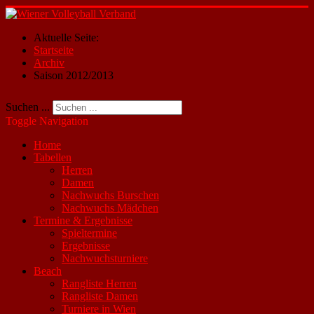
Aktuelle Seite:
Startseite
Archiv
Saison 2012/2013
Suchen ...
Toggle Navigation
Home
Tabellen
Herren
Damen
Nachwuchs Burschen
Nachwuchs Mädchen
Termine & Ergebnisse
Spieltermine
Ergebnisse
Nachwuchsturniere
Beach
Rangliste Herren
Rangliste Damen
Turniere in Wien