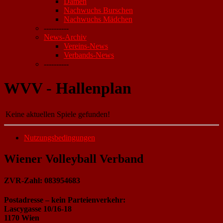
Damen
Nachwuchs Burschen
Nachwuchs Mädchen
----------
News-Archiv
Vereins-News
Verbands-News
----------
WVV - Hallenplan
Keine aktuellen Spiele gefunden!
Nutzungsbedingungen
Wiener Volleyball Verband
ZVR-Zahl: 083954683
Postadresse – kein Parteienverkehr:
Lascygasse 10/16-18
1170 Wien