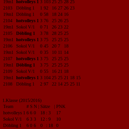
19m1
hotvolleys 1
3
103
25
25
28
25
2103
Döbling 1
1
92
16
27
26
23
19m1
Döbling 1
0
58
18
24
16
2104
hotvolleys 1
3
76
25
26
25
19m1
Sokol V/1
0
71
26
23
22
2105
Döbling 1
3
78
28
25
25
19m1
hotvolleys 1
3
75
25
25
25
2106
Sokol V/1
0
45
20
7
18
19m1
Sokol V/1
0
35
10
11
14
2107
hotvolleys 1
3
75
25
25
25
19m1
Döbling 1
3
75
25
25
25
2109
Sokol V/1
0
55
16
21
18
19m1
hotvolleys 1
3
104
25
25
21
18
15
2108
Döbling 1
2
97
22
14
25
25
11
1.Klasse (2015/2016)
Team
#
S
N
|
Sätze
|
PNK
hotvolleys 1
6
6
0
18
:
3
17
Sokol V/1
6
3
3
12
:
9
10
Döbling 1
6
0
6
0
:
18
0