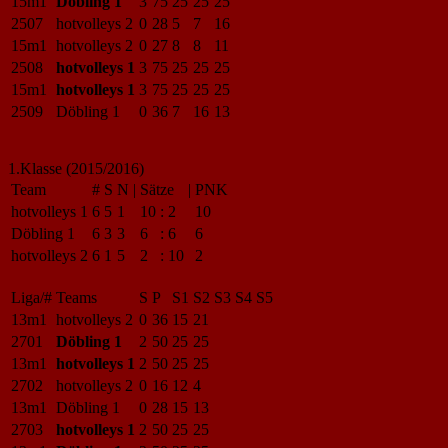
15m1
Döbling 1
3
75
25
25
25
2507
hotvolleys 2
0
28
5
7
16
15m1
hotvolleys 2
0
27
8
8
11
2508
hotvolleys 1
3
75
25
25
25
15m1
hotvolleys 1
3
75
25
25
25
2509
Döbling 1
0
36
7
16
13
1.Klasse (2015/2016)
Team
#
S
N
|
Sätze
|
PNK
hotvolleys 1
6
5
1
10
:
2
10
Döbling 1
6
3
3
6
:
6
6
hotvolleys 2
6
1
5
2
:
10
2
Liga/#
Teams
S
P
S1
S2
S3
S4
S5
13m1
hotvolleys 2
0
36
15
21
2701
Döbling 1
2
50
25
25
13m1
hotvolleys 1
2
50
25
25
2702
hotvolleys 2
0
16
12
4
13m1
Döbling 1
0
28
15
13
2703
hotvolleys 1
2
50
25
25