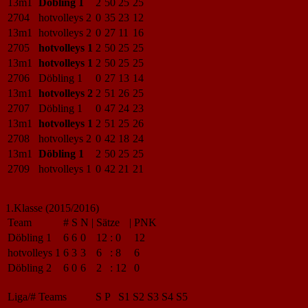
13m1
Döbling 1
2
50
25
25
2704
hotvolleys 2
0
35
23
12
13m1
hotvolleys 2
0
27
11
16
2705
hotvolleys 1
2
50
25
25
13m1
hotvolleys 1
2
50
25
25
2706
Döbling 1
0
27
13
14
13m1
hotvolleys 2
2
51
26
25
2707
Döbling 1
0
47
24
23
13m1
hotvolleys 1
2
51
25
26
2708
hotvolleys 2
0
42
18
24
13m1
Döbling 1
2
50
25
25
2709
hotvolleys 1
0
42
21
21
1.Klasse (2015/2016)
Team
#
S
N
|
Sätze
|
PNK
Döbling 1
6
6
0
12
:
0
12
hotvolleys 1
6
3
3
6
:
8
6
Döbling 2
6
0
6
2
:
12
0
Liga/#
Teams
S
P
S1
S2
S3
S4
S5