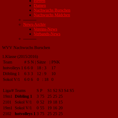
Herren
Damen
Nachwuchs Burschen
Nachwuchs Mädchen
----------
News-Archiv
Vereins-News
Verbands-News
----------
WVV Nachwuchs Burschen
1.Klasse (2015/2016)
Team
#
S
N
|
Sätze
|
PNK
hotvolleys 1
6
6
0
18
:
3
17
Döbling 1
6
3
3
12
:
9
10
Sokol V/1
6
0
6
0
:
18
0
Liga/#
Teams
S
P
S1
S2
S3
S4
S5
19m1
Döbling 1
3
75
25
25
25
2101
Sokol V/1
0
52
19
18
15
19m1
Sokol V/1
0
55
19
16
20
2102
hotvolleys 1
3
75
25
25
25