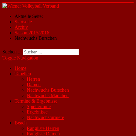
Aktuelle Seite:
Startseite
Archiv
Saison 2015/2016
Nachwuchs Burschen
Suchen ...
Toggle Navigation
Home
Tabellen
Herren
Damen
Nachwuchs Burschen
Nachwuchs Mädchen
Termine & Ergebnisse
Spieltermine
Ergebnisse
Nachwuchsturniere
Beach
Rangliste Herren
Rangliste Damen