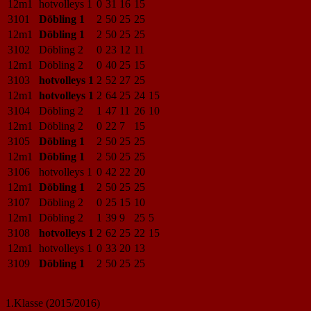
12m1
hotvolleys 1
0
31
16
15
3101
Döbling 1
2
50
25
25
12m1
Döbling 1
2
50
25
25
3102
Döbling 2
0
23
12
11
12m1
Döbling 2
0
40
25
15
3103
hotvolleys 1
2
52
27
25
12m1
hotvolleys 1
2
64
25
24
15
3104
Döbling 2
1
47
11
26
10
12m1
Döbling 2
0
22
7
15
3105
Döbling 1
2
50
25
25
12m1
Döbling 1
2
50
25
25
3106
hotvolleys 1
0
42
22
20
12m1
Döbling 1
2
50
25
25
3107
Döbling 2
0
25
15
10
12m1
Döbling 2
1
39
9
25
5
3108
hotvolleys 1
2
62
25
22
15
12m1
hotvolleys 1
0
33
20
13
3109
Döbling 1
2
50
25
25
1.Klasse (2015/2016)