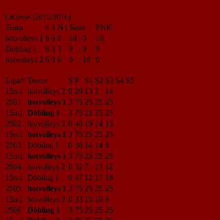
1.Klasse (2015/2016)
Team
#
S
N
|
Sätze
|
PNK
hotvolleys 1
6
6
0
18
:
0
18
Döbling 1
6
3
3
9
:
9
9
hotvolleys 2
6
0
6
0
:
18
0
Liga/#
Teams
S
P
S1
S2
S3
S4
S5
15m1
hotvolleys 2
0
29
13
2
14
2501
hotvolleys 1
3
75
25
25
25
15m1
Döbling 1
3
75
25
25
25
2502
hotvolleys 2
0
46
19
14
13
15m1
hotvolleys 1
3
75
25
25
25
2503
Döbling 1
0
36
14
14
8
15m1
hotvolleys 1
3
75
25
25
25
2504
hotvolleys 2
0
32
7
13
12
15m1
Döbling 1
0
47
12
17
18
2505
hotvolleys 1
3
75
25
25
25
15m1
hotvolleys 2
0
33
15
10
8
2506
Döbling 1
3
75
25
25
25