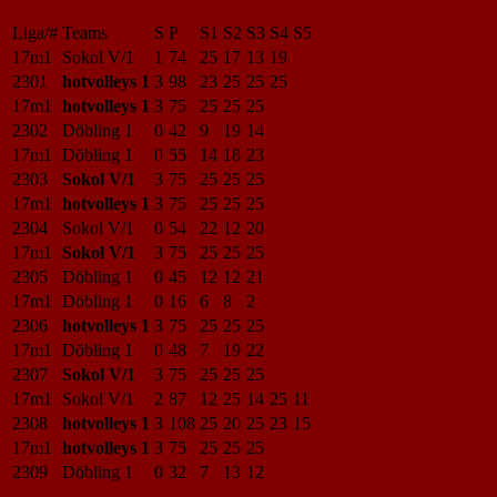
Liga/#
Teams
S
P
S1
S2
S3
S4
S5
17m1
Sokol V/1
1
74
25
17
13
19
2301
hotvolleys 1
3
98
23
25
25
25
17m1
hotvolleys 1
3
75
25
25
25
2302
Döbling 1
0
42
9
19
14
17m1
Döbling 1
0
55
14
18
23
2303
Sokol V/1
3
75
25
25
25
17m1
hotvolleys 1
3
75
25
25
25
2304
Sokol V/1
0
54
22
12
20
17m1
Sokol V/1
3
75
25
25
25
2305
Döbling 1
0
45
12
12
21
17m1
Döbling 1
0
16
6
8
2
2306
hotvolleys 1
3
75
25
25
25
17m1
Döbling 1
0
48
7
19
22
2307
Sokol V/1
3
75
25
25
25
17m1
Sokol V/1
2
87
12
25
14
25
11
2308
hotvolleys 1
3
108
25
20
25
23
15
17m1
hotvolleys 1
3
75
25
25
25
2309
Döbling 1
0
32
7
13
12