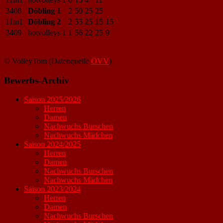
3408
Döbling 1
2
50
25
25
11m1
Döbling 2
2
55
25
15
15
3409
hotvolleys 1
1
56
22
25
9
© VolleyTom (Datenquelle
ÖVV
)
Bewerbs-Archiv
Saison 2025/2026
Herren
Damen
Nachwuchs Burschen
Nachwuchs Mädchen
Saison 2024/2025
Herren
Damen
Nachwuchs Burschen
Nachwuchs Mädchen
Saison 2023/2024
Herren
Damen
Nachwuchs Burschen