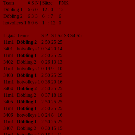
Team
#
S
N
|
Sätze
|
PNK
Döbling 1
6
6
0
12
:
0
12
Döbling 2
6
3
3
6
:
7
6
hotvolleys 1
6
0
6
1
:
12
0
Liga/#
Teams
S
P
S1
S2
S3
S4
S5
11m1
Döbling 2
2
50
25
25
3401
hotvolleys 1
0
34
20
14
11m1
Döbling 1
2
50
25
25
3402
Döbling 2
0
26
13
13
11m1
hotvolleys 1
0
19
9
10
3403
Döbling 1
2
50
25
25
11m1
hotvolleys 1
0
36
20
16
3404
Döbling 2
2
50
25
25
11m1
Döbling 2
0
37
18
19
3405
Döbling 1
2
50
25
25
11m1
Döbling 1
2
50
25
25
3406
hotvolleys 1
0
24
8
16
11m1
Döbling 1
2
50
25
25
3407
Döbling 2
0
30
15
15
11m1
hotvolleys 1
0
15
4
11