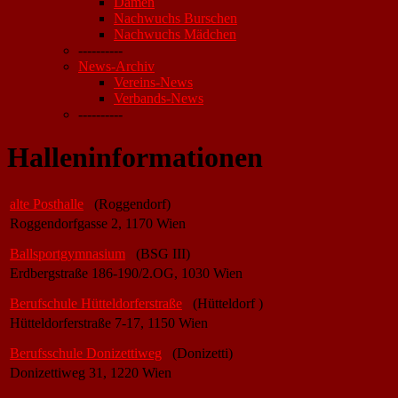
Damen
Nachwuchs Burschen
Nachwuchs Mädchen
----------
News-Archiv
Vereins-News
Verbands-News
----------
Halleninformationen
alte Posthalle
(Roggendorf)
Roggendorfgasse 2, 1170 Wien
Ballsportgymnasium
(BSG III)
Erdbergstraße 186-190/2.OG, 1030 Wien
Berufschule Hütteldorferstraße
(Hütteldorf )
Hütteldorferstraße 7-17, 1150 Wien
Berufsschule Donizettiweg
(Donizetti)
Donizettiweg 31, 1220 Wien