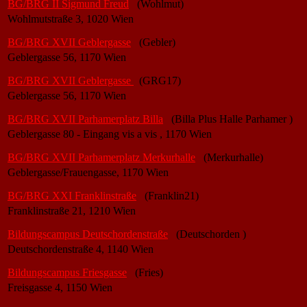
BG/BRG II Sigmund Freud
(Wohlmut)
Wohlmutstraße 3, 1020 Wien
BG/BRG XVII Geblergasse
(Gebler)
Geblergasse 56, 1170 Wien
BG/BRG XVII Geblergasse
(GRG17)
Geblergasse 56, 1170 Wien
BG/BRG XVII Parhamerplatz Billa
(Billa Plus Halle Parhamer )
Geblergasse 80 - Eingang vis a vis , 1170 Wien
BG/BRG XVII Parhamerplatz Merkurhalle
(Merkurhalle)
Geblergasse/Frauengasse, 1170 Wien
BG/BRG XXI Franklinstraße
(Franklin21)
Franklinstraße 21, 1210 Wien
Bildungscampus Deutschordenstraße
(Deutschorden )
Deutschordenstraße 4, 1140 Wien
Bildungscampus Friesgasse
(Fries)
Freisgasse 4, 1150 Wien