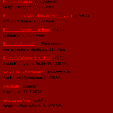
Rundhalle Kagran
(Steigentesch)
Steigenteschgasse 1, 1220 Wien
Rundhalle Per Albin Hansson-Siedlung Ost
(PAHO)
Jura Soyfer-Gasse 3, 1100 Wien
Rundhalle Rennbahnsiedlung
(Liebl)
Lieblgasse 4a, 1220 Wien
Rundhalle Simmering
(Simmering)
Florian Hedorfer-Straße 24, 1110 Wien
Rundhalle Wohnpark Alt-Erlaa
(AE)
Anton Baumgartner-Straße 44, 1230 Wien
SMS XXII Kaisermühlen
(Kaisermühlen)
Am Kaisermühlendamm 2, 1220 Wien
Sokolhalle
(Angeli)
Angeligasse 21, 1100 Wien
Sport Arena Wien
(SAW)
Stephanie-Endres-Straße 3, 1020 Wien