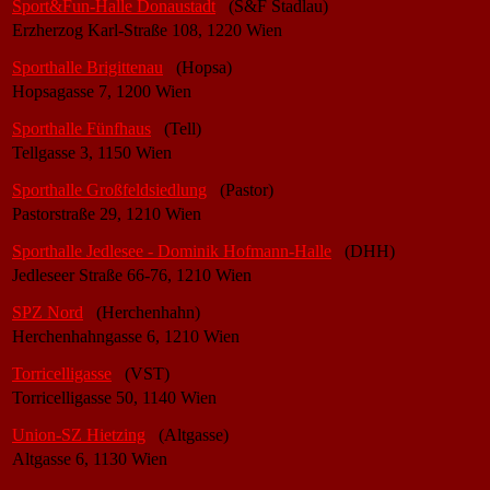
Sport&Fun-Halle Donaustadt
(S&F Stadlau)
Erzherzog Karl-Straße 108, 1220 Wien
Sporthalle Brigittenau
(Hopsa)
Hopsagasse 7, 1200 Wien
Sporthalle Fünfhaus
(Tell)
Tellgasse 3, 1150 Wien
Sporthalle Großfeldsiedlung
(Pastor)
Pastorstraße 29, 1210 Wien
Sporthalle Jedlesee - Dominik Hofmann-Halle
(DHH)
Jedleseer Straße 66-76, 1210 Wien
SPZ Nord
(Herchenhahn)
Herchenhahngasse 6, 1210 Wien
Torricelligasse
(VST)
Torricelligasse 50, 1140 Wien
Union-SZ Hietzing
(Altgasse)
Altgasse 6, 1130 Wien