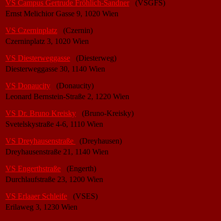
VS Campus Gertrude Fröhlich-Sandner
(VSGFS)
Ernst Melichior Gasse 9, 1020 Wien
VS Czerninplatz
(Czernin)
Czerninplatz 3, 1020 Wien
VS Diesterweggasse
(Diesterweg)
Diesterweggasse 30, 1140 Wien
VS Donaucity
(Donaucity)
Leonard Bernstein-Straße 2, 1220 Wien
VS Dr. Bruno Kreisky
(Bruno-Kreisky)
Svetelskystraße 4-6, 1110 Wien
VS Dreyhausenstraße
(Dreyhausen)
Dreyhausenstraße 21, 1140 Wien
VS Engerthstraße
(Engerth)
Durchlaufstraße 23, 1200 Wien
VS Erlaaer Schleife
(VSES)
Erilaweg 3, 1230 Wien