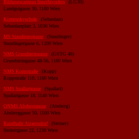
Bildungscampus Innerfavoriten
(LG30)
Landgutgasse 30, 1100 Wien
Komenskyschule
(Sebastian)
Sebastianplatz 3, 1030 Wien
MS Staudingergasse
(Staudinger)
Staudingergasse 6, 1200 Wien
NMS Grundsteingasse
(GSTG 48)
Grundsteingasse 48-56, 1160 Wien
NMS Koppstraße
(Kopp)
Koppstraße 110, 1160 Wien
NMS Spallartgasse
(Spallart)
Spallartgasse 18, 1140 Wien
ONMS Absberggasse
(Absberg)
Absberggasse 50, 1100 Wien
Rundhalle Atzgersdorf
(Steiner)
Steinergasse 22, 1230 Wien