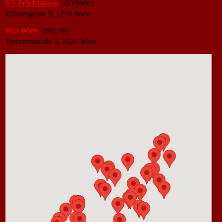
VS Zehdengasse
(Zehden)
Zehdengasse 9, 1210 Wien
WU Wien
(WUW)
Trabrennstraße 3, 1020 Wien