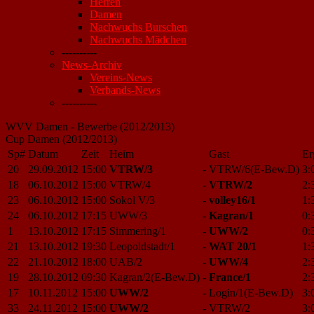
Herren
Damen
Nachwuchs Burschen
Nachwuchs Mädchen
----------
News-Archiv
Vereins-News
Verbands-News
----------
WVV Damen - Bewerbe (2012/2013)
Cup Damen (2012/2013)
Sp#
Datum
Zeit
Heim
Gast
Er
20
29.09.2012
15:00
VTRW/3
-
VTRW/6(E-Bew.D)
3:
18
06.10.2012
15:00
VTRW/4
-
VTRW/2
2:
23
06.10.2012
15:00
Sokol V/3
-
volley16/1
1:
24
06.10.2012
17:15
UWW/3
-
Kagran/1
0:
1
13.10.2012
17:15
Simmering/1
-
UWW/2
0:
21
13.10.2012
19:30
Leopoldstadt/1
-
WAT 20/1
1:
22
21.10.2012
18:00
UAB/2
-
UWW/4
2:
19
28.10.2012
09:30
Kagran/2(E-Bew.D)
-
France/1
2:
17
10.11.2012
15:00
UWW/2
-
Login/1(E-Bew.D)
3:
33
24.11.2012
15:00
UWW/2
-
VTRW/2
3: