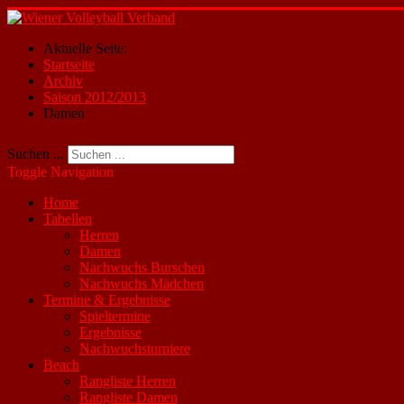
Aktuelle Seite:
Startseite
Archiv
Saison 2012/2013
Damen
Suchen ...
Toggle Navigation
Home
Tabellen
Herren
Damen
Nachwuchs Burschen
Nachwuchs Mädchen
Termine & Ergebnisse
Spieltermine
Ergebnisse
Nachwuchsturniere
Beach
Rangliste Herren
Rangliste Damen