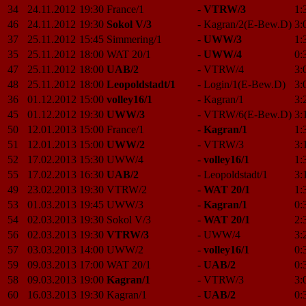
34
24.11.2012
19:30
France/1
-
VTRW/3
1:
46
24.11.2012
19:30
Sokol V/3
-
Kagran/2(E-Bew.D)
3:
37
25.11.2012
15:45
Simmering/1
-
UWW/3
1:
35
25.11.2012
18:00
WAT 20/1
-
UWW/4
0:
47
25.11.2012
18:00
UAB/2
-
VTRW/4
3:
48
25.11.2012
18:00
Leopoldstadt/1
-
Login/1(E-Bew.D)
3:
36
01.12.2012
15:00
volley16/1
-
Kagran/1
3:
45
01.12.2012
19:30
UWW/3
-
VTRW/6(E-Bew.D)
3:
50
12.01.2013
15:00
France/1
-
Kagran/1
1:
51
12.01.2013
15:00
UWW/2
-
VTRW/3
3:
52
17.02.2013
15:30
UWW/4
-
volley16/1
1:
55
17.02.2013
16:30
UAB/2
-
Leopoldstadt/1
3:
49
23.02.2013
19:30
VTRW/2
-
WAT 20/1
1:
53
01.03.2013
19:45
UWW/3
-
Kagran/1
0:
54
02.03.2013
19:30
Sokol V/3
-
WAT 20/1
2:
56
02.03.2013
19:30
VTRW/3
-
UWW/4
3:
57
03.03.2013
14:00
UWW/2
-
volley16/1
0:
59
09.03.2013
17:00
WAT 20/1
-
UAB/2
0:
58
09.03.2013
19:00
Kagran/1
-
VTRW/3
3:
60
16.03.2013
19:30
Kagran/1
-
UAB/2
0: