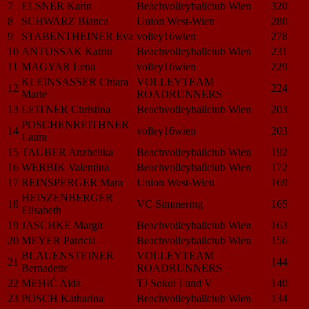
7
ELSNER Karin
Beachvolleyballclub Wien
320
8
SCHWARZ Bianca
Union West-Wien
280
9
STABENTHEINER Eva
volley16wien
278
10
ANTUSSAK Katrin
Beachvolleyballclub Wien
231
11
MAGYAR Lena
volley16wien
229
KLEINSASSER Chiara
VOLLEYTEAM
12
224
Marie
ROADRUNNERS
13
LEITNER Christina
Beachvolleyballclub Wien
203
POSCHENREITHNER
14
volley16wien
203
Laura
15
TAUBER Anzhelika
Beachvolleyballclub Wien
192
16
WERBIK Valentina
Beachvolleyballclub Wien
172
17
REINSPERGER Mara
Union West-Wien
169
HEISZENBERGER
18
VC Simmering
165
Elisabeth
19
JASCHKE Margit
Beachvolleyballclub Wien
163
20
MEYER Patricia
Beachvolleyballclub Wien
156
BLAUENSTEINER
VOLLEYTEAM
21
144
Bernadette
ROADRUNNERS
22
MEHIĆ Aida
TJ Sokol I und V
140
23
POSCH Katharina
Beachvolleyballclub Wien
134