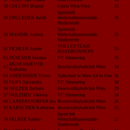
58
COLLINS Brigitte
Union West-Wien
35
Sportclub
59
ENGLEDER Judith
Wirtschaftsuniversität-
35
Studierende
Sportclub
60
MANDIK Andrea
Wirtschaftsuniversität-
35
Studierende
VOLLEYTEAM
61
PICHLER Anette
35
ROADRUNNERS
62
RÜSCHER Martina
VC Simmering
35
MÜNCHMEYER
63
Beachvolleyballclub Wien
34
Katharina
64
ANDESSNER Teresa
Volleyball in Wien All In One
30
65
PANY Alexandra
VC Simmering
30
66
HOLZER Barbara
Beachvolleyballclub Wien
29
67
HOLZHEU Viktoria
VC Simmering
28
68
LANZERSTORFER Ina
Beachvolleyballclub Wien
26
69
RABACHER Katharina
Beachvolleyballclub Wien
25
Sportclub
70
FELBER Sandra
Wirtschaftsuniversität-
21
Studierende