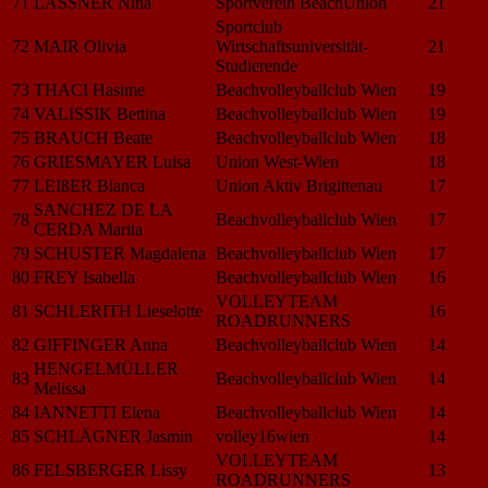
71
LASSNER Nina
Sportverein BeachUnion
21
Sportclub
72
MAIR Olivia
Wirtschaftsuniversität-
21
Studierende
73
THACI Hasime
Beachvolleyballclub Wien
19
74
VALISSIK Bettina
Beachvolleyballclub Wien
19
75
BRAUCH Beate
Beachvolleyballclub Wien
18
76
GRIESMAYER Luisa
Union West-Wien
18
77
LEIßER Bianca
Union Aktiv Brigittenau
17
SANCHEZ DE LA
78
Beachvolleyballclub Wien
17
CERDA Marita
79
SCHUSTER Magdalena
Beachvolleyballclub Wien
17
80
FREY Isabella
Beachvolleyballclub Wien
16
VOLLEYTEAM
81
SCHLERITH Lieselotte
16
ROADRUNNERS
82
GIFFINGER Anna
Beachvolleyballclub Wien
14
HENGELMÜLLER
83
Beachvolleyballclub Wien
14
Melissa
84
IANNETTI Elena
Beachvolleyballclub Wien
14
85
SCHLÄGNER Jasmin
volley16wien
14
VOLLEYTEAM
86
FELSBERGER Lissy
13
ROADRUNNERS