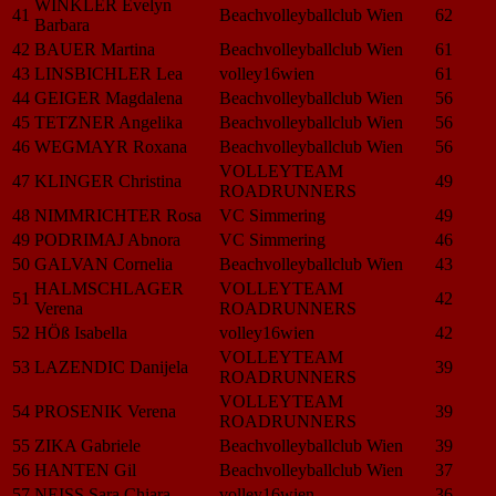
WINKLER Evelyn
41
Beachvolleyballclub Wien
62
Barbara
42
BAUER Martina
Beachvolleyballclub Wien
61
43
LINSBICHLER Lea
volley16wien
61
44
GEIGER Magdalena
Beachvolleyballclub Wien
56
45
TETZNER Angelika
Beachvolleyballclub Wien
56
46
WEGMAYR Roxana
Beachvolleyballclub Wien
56
VOLLEYTEAM
47
KLINGER Christina
49
ROADRUNNERS
48
NIMMRICHTER Rosa
VC Simmering
49
49
PODRIMAJ Abnora
VC Simmering
46
50
GALVAN Cornelia
Beachvolleyballclub Wien
43
HALMSCHLAGER
VOLLEYTEAM
51
42
Verena
ROADRUNNERS
52
HÖß Isabella
volley16wien
42
VOLLEYTEAM
53
LAZENDIC Danijela
39
ROADRUNNERS
VOLLEYTEAM
54
PROSENIK Verena
39
ROADRUNNERS
55
ZIKA Gabriele
Beachvolleyballclub Wien
39
56
HANTEN Gil
Beachvolleyballclub Wien
37
57
NEISS Sara Chiara
volley16wien
36