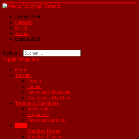
Aktuelle Seite:
Startseite
Beach
Archiv
Damen 2018
Suchen ...
Toggle Navigation
Home
Tabellen
Herren
Damen
Nachwuchs Burschen
Nachwuchs Mädchen
Termine & Ergebnisse
Spieltermine
Ergebnisse
Nachwuchsturniere
Beach
Rangliste Herren
Rangliste Damen