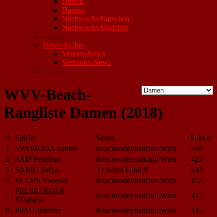
Herren
Damen
Nachwuchs Burschen
Nachwuchs Mädchen
----------
News-Archiv
Vereins-News
Verbands-News
----------
WVV-Beach-
Rangliste Damen (2018)
#
Spieler
Verein
Punkte
1
SWOBODA Sabine
Beachvolleyballclub Wien
440
2
SAIP Penelope
Beachvolleyballclub Wien
422
3
SARIĆ Sofija
TJ Sokol I und V
400
4
FUCHS Vanessa
Beachvolleyballclub Wien
372
FELSBERGER
5
Beachvolleyballclub Wien
337
Elisabeth
6
PFAU Jennifer
Beachvolleyballclub Wien
335