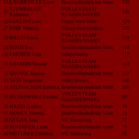
24
LAUBICHLER Laura
Beachvolleyballclub Wien
132
STUMBAUER
VOLLEYTEAM
25
132
Katharina
ROADRUNNERS
26
COLLINS Lisa
Union West-Wien
126
27
FINK Viktoria
Vienna BeachVolleys
125
VOLLEYTEAM
28
BALTA Laura
119
ROADRUNNERS
29
ROTH Eva
Beachvolleyballclub Wien
118
30
FISCHER Anja
volley16wien
117
VOLLEYTEAM
31
GSTREIN Simone
114
ROADRUNNERS
32
SPANGL Marion
Beachvolleyballclub Wien
112
33
SICH Jacqueline
volley16wien
106
34
STEINACHER Rebecca
Beachvolleyballclub Wien
105
VOLLEYTEAM
35
RUTKOWSKA Paulina
98
ROADRUNNERS
36
HARZL Andrea
Beachvolleyballclub Wien
79
37
DONEV Victoria
Beachvolleyballclub Wien
72
38
GUGER Julia
VC Simmering
72
39
ROITHNER Liesa
Beachvolleyballclub Wien
70
40
MÜLLNER Christina
VC Simmering
65