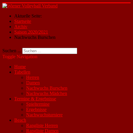
Aktuelle Seite:
Startseite
Archiv
Saison 2020/2021
Nachwuchs Burschen
Suchen ...
Toggle Navigation
Home
Tabellen
Herren
Damen
Nachwuchs Burschen
Nachwuchs Mädchen
Termine & Ergebnisse
Spieltermine
Ergebnisse
Nachwuchsturniere
Beach
Rangliste Herren
Rangliste Damen