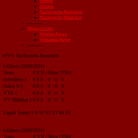
Herren
Damen
Nachwuchs Burschen
Nachwuchs Mädchen
----------
News-Archiv
Vereins-News
Verbands-News
----------
WVV Nachwuchs Burschen
1.Klasse (2020/2021)
Team
#
S
N
|
Sätze
|
PNK
hotvolleys 1
0
0
0
0
:
0
0
Sokol V/1
0
0
0
0
:
0
0
VTR 1
0
0
0
0
:
0
0
VV Döbling 1
0
0
0
0
:
0
0
Liga/#
Teams
S
P
S1
S2
S3
S4
S5
1.Klasse (2020/2021)
Team
#
S
N
|
Sätze
|
PNK