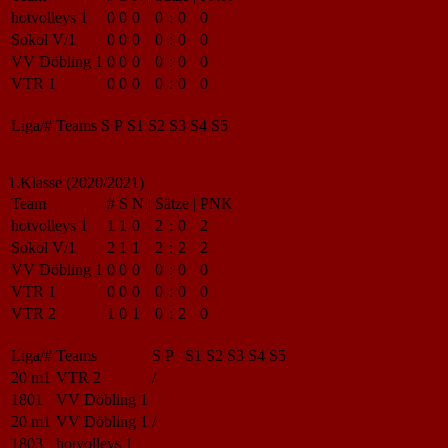
hotvolleys 1
0
0
0
0
:
0
0
Sokol V/1
0
0
0
0
:
0
0
VV Döbling 1
0
0
0
0
:
0
0
VTR 1
0
0
0
0
:
0
0
Liga/#
Teams
S
P
S1
S2
S3
S4
S5
1.Klasse (2020/2021)
Team
#
S
N
|
Sätze
|
PNK
hotvolleys 1
1
1
0
2
:
0
2
Sokol V/1
2
1
1
2
:
2
2
VV Döbling 1
0
0
0
0
:
0
0
VTR 1
0
0
0
0
:
0
0
VTR 2
1
0
1
0
:
2
0
Liga/#
Teams
S
P
S1
S2
S3
S4
S5
20 m1
VTR 2
/
1801
VV Döbling 1
20 m1
VV Döbling 1
/
1803
hotvolleys 1