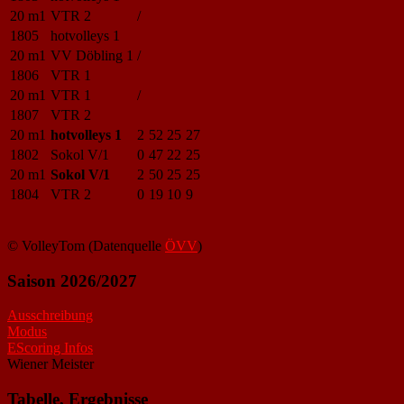
20 m1
VTR 2
/
1805
hotvolleys 1
20 m1
VV Döbling 1
/
1806
VTR 1
20 m1
VTR 1
/
1807
VTR 2
20 m1
hotvolleys 1
2
52
25
27
1802
Sokol V/1
0
47
22
25
20 m1
Sokol V/1
2
50
25
25
1804
VTR 2
0
19
10
9
© VolleyTom (Datenquelle
ÖVV
)
Saison 2026/2027
Ausschreibung
Modus
EScoring Infos
Wiener Meister
Tabelle, Ergebnisse