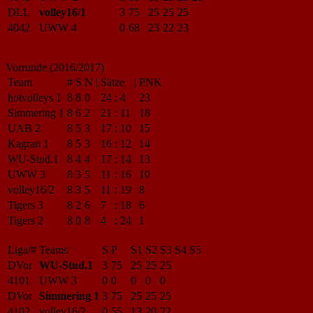
DLL
volley16/1
3
75
25
25
25
4042
UWW 4
0
68
23
22
23
Vorrunde (2016/2017)
Team
#
S
N
|
Sätze
|
PNK
hotvolleys 1
8
8
0
24
:
4
23
Simmering 1
8
6
2
21
:
11
18
UAB 2
8
5
3
17
:
10
15
Kagran 1
8
5
3
16
:
12
14
WU-Stud.1
8
4
4
17
:
14
13
UWW 3
8
3
5
11
:
16
10
volley16/2
8
3
5
11
:
19
8
Tigers 3
8
2
6
7
:
18
6
Tigers 2
8
0
8
4
:
24
1
Liga/#
Teams
S
P
S1
S2
S3
S4
S5
DVor
WU-Stud.1
3
75
25
25
25
4101
UWW 3
0
0
0
0
0
DVor
Simmering 1
3
75
25
25
25
4102
volley16/2
0
55
13
20
22