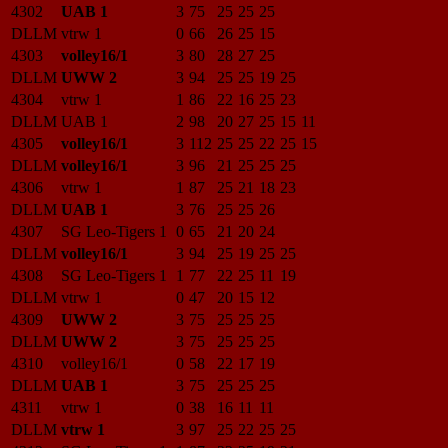
4302
UAB 1
3
75
25
25
25
DLLM
vtrw 1
0
66
26
25
15
4303
volley16/1
3
80
28
27
25
DLLM
UWW 2
3
94
25
25
19
25
4304
vtrw 1
1
86
22
16
25
23
DLLM
UAB 1
2
98
20
27
25
15
11
4305
volley16/1
3
112
25
25
22
25
15
DLLM
volley16/1
3
96
21
25
25
25
4306
vtrw 1
1
87
25
21
18
23
DLLM
UAB 1
3
76
25
25
26
4307
SG Leo-Tigers 1
0
65
21
20
24
DLLM
volley16/1
3
94
25
19
25
25
4308
SG Leo-Tigers 1
1
77
22
25
11
19
DLLM
vtrw 1
0
47
20
15
12
4309
UWW 2
3
75
25
25
25
DLLM
UWW 2
3
75
25
25
25
4310
volley16/1
0
58
22
17
19
DLLM
UAB 1
3
75
25
25
25
4311
vtrw 1
0
38
16
11
11
DLLM
vtrw 1
3
97
25
22
25
25