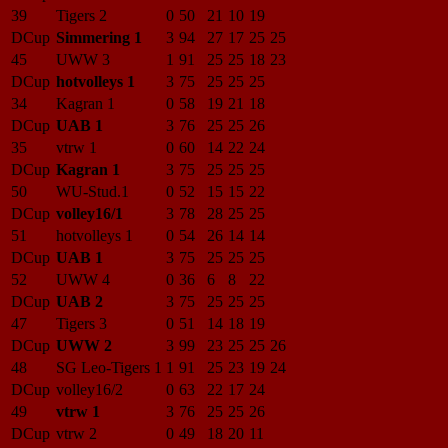
39
Tigers 2
0
50
21
10
19
DCup
Simmering 1
3
94
27
17
25
25
45
UWW 3
1
91
25
25
18
23
DCup
hotvolleys 1
3
75
25
25
25
34
Kagran 1
0
58
19
21
18
DCup
UAB 1
3
76
25
25
26
35
vtrw 1
0
60
14
22
24
DCup
Kagran 1
3
75
25
25
25
50
WU-Stud.1
0
52
15
15
22
DCup
volley16/1
3
78
28
25
25
51
hotvolleys 1
0
54
26
14
14
DCup
UAB 1
3
75
25
25
25
52
UWW 4
0
36
6
8
22
DCup
UAB 2
3
75
25
25
25
47
Tigers 3
0
51
14
18
19
DCup
UWW 2
3
99
23
25
25
26
48
SG Leo-Tigers 1
1
91
25
23
19
24
DCup
volley16/2
0
63
22
17
24
49
vtrw 1
3
76
25
25
26
DCup
vtrw 2
0
49
18
20
11