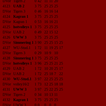
DVor
Tigers 2
0
42
11
11
20
4123
UAB 2
3
75
25
25
25
DVor
Tigers 3
0
46
16
16
14
4124
Kagran 1
3
75
25
25
25
DVor
Kagran 1
0
53
16
16
21
4125
hotvolleys 1
3
75
25
25
25
DVor
UAB 2
0
49
22
15
12
4126
UWW 3
3
75
25
25
25
DVor
Simmering 1
3
90
25
25
15
25
4127
WU-Stud.1
1
72
11
19
25
17
DVor
Tigers 3
0
29
10
9
10
4128
Simmering 1
3
75
25
25
25
DVor
hotvolleys 1
3
96
25
25
21
25
4129
UAB 2
1
72
10
20
25
17
DVor
UAB 2
1
72
25
18
7
22
4130
WU-Stud.1
3
97
22
25
25
25
DVor
volley16/2
1
73
12
25
18
18
4131
UWW 3
3
97
25
22
25
25
DVor
Tigers 2
0
34
10
13
11
4132
Kagran 1
3
75
25
25
25
DVor
UWW 3
0
0
0
0
0