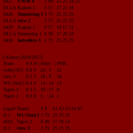
4427
UWW 4
3
99
25
25
24
25
DLLA
Kagran 1
0
57
17
22
18
4428
Simmering 1
3
75
25
25
25
DLLA
vtrw 2
3
75
25
25
25
4429
Kagran 1
0
57
19
17
21
DLLA
Simmering 1
0
59
17
20
22
4430
hotvolleys 1
3
75
25
25
25
1.Klasse (2016/2017)
Team
#
S
N
|
Sätze
|
PNK
volley16/2
8
8
0
24
:
5
22
vtrw 3
8
5
3
18
:
9
16
WU-Stud.1
8
4
4
14
:
14
13
Tigers 3
8
3
5
10
:
17
8
Tigers 2
8
0
8
3
:
24
1
Liga/#
Teams
S
P
S1
S2
S3
S4
S5
D 1
WU-Stud.1
3
75
25
25
25
4501
Tigers 2
0
49
17
18
14
D 1
vtrw 3
3
75
25
25
25