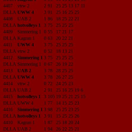
4407
vtrw 2
2
91
25
25
13
17
11
DLLA
UWW 4
3
91
25
16
25
25
4408
UAB 2
1
86
18
25
22
21
DLLA
hotvolleys 1
3
75
25
25
25
4409
Simmering 1
0
55
17
21
17
DLLA
Kagran 1
0
63
20
22
21
4411
UWW 4
3
75
25
25
25
DLLA
vtrw 2
0
52
18
13
21
4412
Simmering 1
3
75
25
25
25
DLLA
Simmering 1
0
67
26
19
22
4413
UAB 2
3
78
28
25
25
DLLA
UWW 4
3
78
26
27
25
4414
vtrw 2
0
72
24
25
23
DLLA
UAB 2
2
91
25
16
25
19
6
4415
hotvolleys 1
3
105
19
25
21
25
15
DLLA
UWW 4
1
77
14
15
25
23
4416
Simmering 1
3
98
25
25
23
25
DLLA
hotvolleys 1
3
91
15
25
25
26
4410
Kagran 1
1
87
25
18
20
24
DLLA
UAB 2
1
94
26
22
25
21