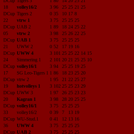
DCup
Tigers 3
1
80
14
20
25
21
18
volley16/2
3
96
25
25
21
25
DCup
Tigers 2
0
35
10
17
8
22
vtrw 1
3
75
25
25
25
DCup
UAB 2
1
89
18
24
25
22
05
vtrw 2
3
98
25
26
22
25
DCup
UAB 1
3
75
25
25
25
21
UWW 2
0
52
17
19
16
DCup
UWW 4
3
101
25
25
22
14
15
24
Simmering 1
2
101
20
21
25
25
10
DCup
volley16/1
3
94
25
25
19
25
17
SG Leo-Tigers 1
1
86
18
23
25
20
DCup
vtrw 2
1
95
21
22
25
27
19
hotvolleys 1
3
102
25
25
23
29
DCup
UWW 3
1
97
26
25
23
23
20
Kagran 1
3
98
28
20
25
25
DCup
volley16/1
3
75
25
25
25
33
volley16/2
0
39
7
13
19
DCup
WU-Stud.1
0
41
12
13
16
36
UWW 4
3
75
25
25
25
DCup
UAB 2
3
75
25
25
25