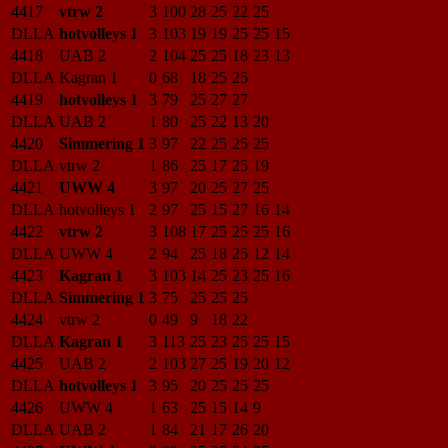
4417
vtrw 2
3
100
28
25
22
25
DLLA
hotvolleys 1
3
103
19
19
25
25
15
4418
UAB 2
2
104
25
25
18
23
13
DLLA
Kagran 1
0
68
18
25
25
4419
hotvolleys 1
3
79
25
27
27
DLLA
UAB 2
1
80
25
22
13
20
4420
Simmering 1
3
97
22
25
25
25
DLLA
vtrw 2
1
86
25
17
25
19
4421
UWW 4
3
97
20
25
27
25
DLLA
hotvolleys 1
2
97
25
15
27
16
14
4422
vtrw 2
3
108
17
25
25
25
16
DLLA
UWW 4
2
94
25
18
25
12
14
4423
Kagran 1
3
103
14
25
23
25
16
DLLA
Simmering 1
3
75
25
25
25
4424
vtrw 2
0
49
9
18
22
DLLA
Kagran 1
3
113
25
23
25
25
15
4425
UAB 2
2
103
27
25
19
20
12
DLLA
hotvolleys 1
3
95
20
25
25
25
4426
UWW 4
1
63
25
15
14
9
DLLA
UAB 2
1
84
21
17
26
20