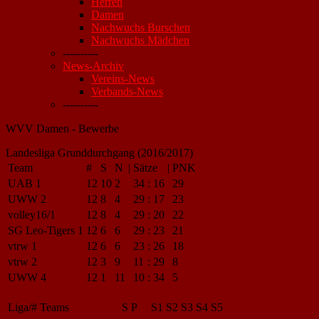
Herren
Damen
Nachwuchs Burschen
Nachwuchs Mädchen
----------
News-Archiv
Vereins-News
Verbands-News
----------
WVV Damen - Bewerbe
Landesliga Grunddurchgang (2016/2017)
Team
#
S
N
|
Sätze
|
PNK
UAB 1
12
10
2
34
:
16
29
UWW 2
12
8
4
29
:
17
23
volley16/1
12
8
4
29
:
20
22
SG Leo-Tigers 1
12
6
6
29
:
23
21
vtrw 1
12
6
6
23
:
26
18
vtrw 2
12
3
9
11
:
29
8
UWW 4
12
1
11
10
:
34
5
Liga/#
Teams
S
P
S1
S2
S3
S4
S5