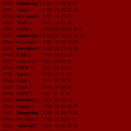
DVor
Simmering 1
3
93
25
18
25
25
4113
Tigers 2
1
66
16
25
11
14
DVor
WU-Stud.1
3
75
25
25
25
4114
Tigers 3
0
61
20
21
20
DVor
UWW 3
2
102
25
22
25
21
9
4115
Simmering 1
3
103
22
25
16
25
15
DVor
WU-Stud.1
1
86
18
25
17
26
4116
hotvolleys 1
3
101
25
23
25
28
DVor
UAB 2
3
76
26
25
25
4117
volley16/2
0
64
24
22
18
DVor
UWW 3
3
75
25
25
25
4118
Tigers 2
0
26
11
5
10
DVor
UAB 2
3
75
25
25
25
4119
Tigers 3
0
49
10
20
19
DVor
UWW 3
0
0
0
0
0
4120
hotvolleys 1
3
75
25
25
25
DVor
Kagran 1
1
98
20
26
25
27
4121
Simmering 1
3
99
25
28
17
29
DVor
WU-Stud.1
1
64
25
22
8
9
4122
volley16/2
3
94
19
25
25
25