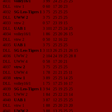
4031
volley16/1
3
99
24
25
25
25
DLL
vtrw 1
0
60
17
20
23
4032
SG Leo-Tigers 1
3
75
25
25
25
DLL
UWW 2
3
75
25
25
25
4033
vtrw 2
0
57
23
19
15
DLL
UAB 1
3
101
27
25
24
25
4034
volley16/1
1
86
25
20
26
15
DLL
vtrw 2
0
50
12
16
22
4035
UAB 1
3
75
25
25
25
DLL
SG Leo-Tigers 1
3
113
26
25
21
26
15
4036
UWW 2
2
104
24
19
25
28
8
DLL
UWW 4
0
58
17
20
21
4037
vtrw 2
3
75
25
25
25
DLL
UWW 4
1
78
21
21
25
11
4038
vtrw 1
3
89
25
25
14
25
DLL
volley16/1
1
75
17
25
16
17
4039
SG Leo-Tigers 1
3
94
25
19
25
25
DLL
UWW 2
1
84
25
22
23
14
4040
UAB 1
3
87
12
25
25
25
DLL
vtrw 1
1
88
25
20
23
20
4041
UWW 2
3
88
13
25
25
25