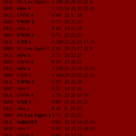
DLL
SG Leo-Tigers 1
2
106
26
28
23
21
8
4001
vtrw 1
3
115
24
26
25
25
15
DLL
UWW 4
0
49
22
9
18
4002
UWW 2
3
75
25
25
25
DLL
vtrw 2
0
44
14
12
18
4003
UWW 2
3
75
25
25
25
DLL
UAB 1
3
104
25
22
25
17
15
4004
SG Leo-Tigers 1
2
96
20
25
17
25
9
DLL
vtrw 2
3
75
25
25
25
4005
UWW 4
0
59
17
20
22
DLL
vtrw 1
3
100
25
25
16
19
15
4006
UAB 1
2
104
20
23
25
25
11
DLL
UWW 2
3
78
25
25
28
4007
vtrw 1
0
51
14
11
26
DLL
UWW 4
1
79
25
20
15
19
4008
UAB 1
3
96
21
25
25
25
DLL
vtrw 2
0
46
8
16
22
4009
SG Leo-Tigers 1
3
75
25
25
25
DLL
volley16/1
3
95
25
16
14
25
15
4010
vtrw 1
2
93
14
25
25
19
10
DLL
UWW 4
0
68
20
24
24