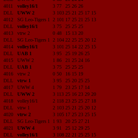
4011
volley16/1
3
77
25
26
26
DLL
UWW 2
3
103
25
21
25
17
15
4012
SG Leo-Tigers 1
2
101
17
25
21
25
13
DLL
volley16/1
3
75
25
25
25
4013
vtrw 2
0
48
15
13
20
DLL
SG Leo-Tigers 1
2
104
22
25
25
20
12
4014
volley16/1
3
101
25
14
22
25
15
DLL
UAB 1
3
95
25
19
26
25
4015
UWW 2
1
86
21
25
24
16
DLL
UAB 1
3
75
25
25
25
4016
vtrw 2
0
50
16
15
19
DLL
vtrw 1
3
95
25
20
25
25
4017
UWW 4
1
79
23
25
17
14
DLL
UWW 2
3
113
25
16
23
29
20
4018
volley16/1
2
118
23
25
25
27
18
DLL
vtrw 1
2
103
25
21
25
20
12
4020
vtrw 2
3
105
17
25
23
25
15
DLL
SG Leo-Tigers 1
1
93
20
25
27
21
4021
UWW 4
3
91
25
12
29
25
DLL
volley16/1
3
108
22
21
25
25
15