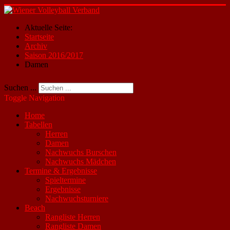
Aktuelle Seite:
Startseite
Archiv
Saison 2016/2017
Damen
Suchen ...
Toggle Navigation
Home
Tabellen
Herren
Damen
Nachwuchs Burschen
Nachwuchs Mädchen
Termine & Ergebnisse
Spieltermine
Ergebnisse
Nachwuchsturniere
Beach
Rangliste Herren
Rangliste Damen