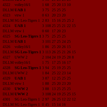
4322
volley16/1
1
68
25
20
13
10
DLLM
UAB 1
3
75
25
25
25
4323
vtrw 1
0
63
20
23
20
DLLM
SG Leo-Tigers 1
2
83
15
16
25
25
2
4324
UAB 1
3
108
25
25
21
22
15
DLLM
vtrw 1
0
60
17
20
23
4325
SG Leo-Tigers 1
3
75
25
25
25
DLLM
UAB 1
3
101
27
25
24
25
4326
volley16/1
1
86
25
20
26
15
DLLM
SG Leo-Tigers 1
3
113
26
25
21
26
15
4327
UWW 2
2
104
24
19
25
28
8
DLLM
volley16/1
1
75
17
25
16
17
4328
SG Leo-Tigers 1
3
94
25
19
25
25
DLLM
UWW 2
1
84
25
22
23
14
4329
UAB 1
3
87
12
25
25
25
DLLM
vtrw 1
1
88
25
20
23
20
4330
UWW 2
3
88
13
25
25
25
DLLM
UWW 2
3
108
24
19
25
25
15
4301
SG Leo-Tigers 1
2
97
26
25
12
22
12
DLLM
SG Leo-Tigers 1
0
45
15
14
16