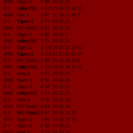
4502
Tigers 3
0
49
16
13
20
D 1
volley16/2
3
115
25
24
25
26
15
4503
vtrw 3
2
87
11
26
15
28
7
D 1
Tigers 3
3
75
25
25
25
4504
WU-Stud.1
0
62
20
21
21
D 1
Tigers 2
0
47
20
22
5
4505
volley16/2
3
75
25
25
25
D 1
Tigers 2
2
110
25
25
21
27
12
4506
Tigers 3
3
113
21
27
25
25
15
D 1
WU-Stud.1
2
99
25
16
30
20
8
4507
volley16/2
3
112
19
25
28
25
15
D 1
vtrw 3
3
75
25
25
25
4508
Tigers 2
0
51
18
10
23
D 1
Tigers 3
0
58
20
21
17
4509
volley16/2
3
75
25
25
25
D 1
vtrw 3
3
76
25
25
26
4510
WU-Stud.1
0
64
18
22
24
D 1
WU-Stud.1
3
97
25
25
22
25
4511
Tigers 3
1
69
15
16
25
13
D 1
Tigers 2
0
58
15
20
23
4512
vtrw 3
3
75
25
25
25