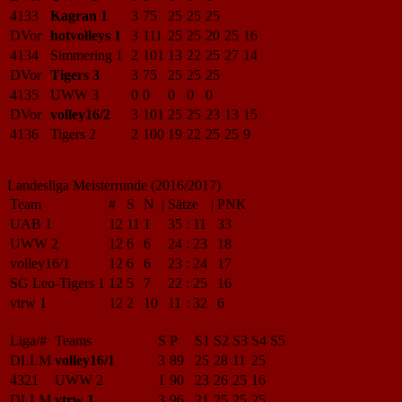
4133
Kagran 1
3
75
25
25
25
DVor
hotvolleys 1
3
111
25
25
20
25
16
4134
Simmering 1
2
101
13
22
25
27
14
DVor
Tigers 3
3
75
25
25
25
4135
UWW 3
0
0
0
0
0
DVor
volley16/2
3
101
25
25
23
13
15
4136
Tigers 2
2
100
19
22
25
25
9
Landesliga Meisterrunde (2016/2017)
Team
#
S
N
|
Sätze
|
PNK
UAB 1
12
11
1
35
:
11
33
UWW 2
12
6
6
24
:
23
18
volley16/1
12
6
6
23
:
24
17
SG Leo-Tigers 1
12
5
7
22
:
25
16
vtrw 1
12
2
10
11
:
32
6
Liga/#
Teams
S
P
S1
S2
S3
S4
S5
DLLM
volley16/1
3
89
25
28
11
25
4321
UWW 2
1
90
23
26
25
16
DLLM
vtrw 1
3
96
21
25
25
25