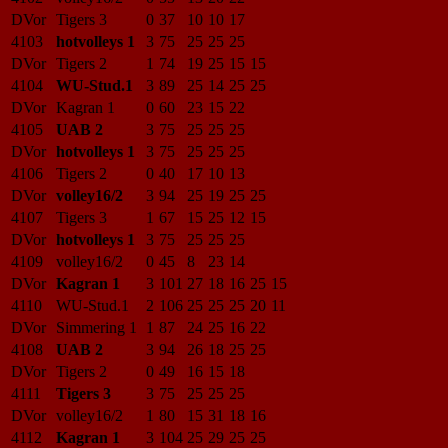
DVor
Tigers 3
0
37
10
10
17
4103
hotvolleys 1
3
75
25
25
25
DVor
Tigers 2
1
74
19
25
15
15
4104
WU-Stud.1
3
89
25
14
25
25
DVor
Kagran 1
0
60
23
15
22
4105
UAB 2
3
75
25
25
25
DVor
hotvolleys 1
3
75
25
25
25
4106
Tigers 2
0
40
17
10
13
DVor
volley16/2
3
94
25
19
25
25
4107
Tigers 3
1
67
15
25
12
15
DVor
hotvolleys 1
3
75
25
25
25
4109
volley16/2
0
45
8
23
14
DVor
Kagran 1
3
101
27
18
16
25
15
4110
WU-Stud.1
2
106
25
25
25
20
11
DVor
Simmering 1
1
87
24
25
16
22
4108
UAB 2
3
94
26
18
25
25
DVor
Tigers 2
0
49
16
15
18
4111
Tigers 3
3
75
25
25
25
DVor
volley16/2
1
80
15
31
18
16
4112
Kagran 1
3
104
25
29
25
25