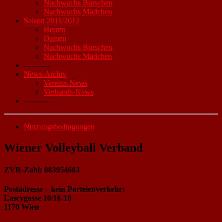
Nachwuchs Burschen
Nachwuchs Mädchen
Saison 2011/2012
Herren
Damen
Nachwuchs Burschen
Nachwuchs Mädchen
----------
News-Archiv
Vereins-News
Verbands-News
----------
Nutzungsbedingungen
Wiener Volleyball Verband
ZVR-Zahl: 083954683
Postadresse – kein Parteienverkehr:
Lascygasse 10/16-18
1170 Wien