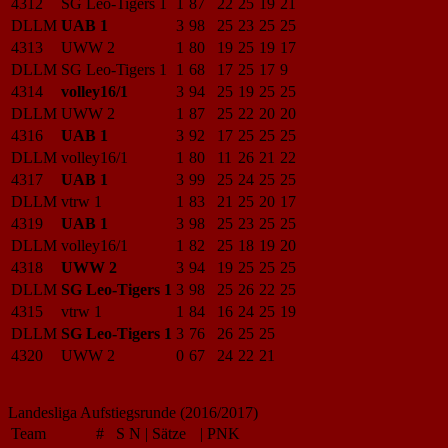
4312
SG Leo-Tigers 1
1
87
22
25
19
21
DLLM
UAB 1
3
98
25
23
25
25
4313
UWW 2
1
80
19
25
19
17
DLLM
SG Leo-Tigers 1
1
68
17
25
17
9
4314
volley16/1
3
94
25
19
25
25
DLLM
UWW 2
1
87
25
22
20
20
4316
UAB 1
3
92
17
25
25
25
DLLM
volley16/1
1
80
11
26
21
22
4317
UAB 1
3
99
25
24
25
25
DLLM
vtrw 1
1
83
21
25
20
17
4319
UAB 1
3
98
25
23
25
25
DLLM
volley16/1
1
82
25
18
19
20
4318
UWW 2
3
94
19
25
25
25
DLLM
SG Leo-Tigers 1
3
98
25
26
22
25
4315
vtrw 1
1
84
16
24
25
19
DLLM
SG Leo-Tigers 1
3
76
26
25
25
4320
UWW 2
0
67
24
22
21
Landesliga Aufstiegsrunde (2016/2017)
Team
#
S
N
|
Sätze
|
PNK