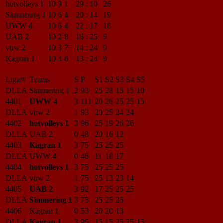
hotvolleys 1
10
9
1
29
:
10
26
Simmering 1
10
6
4
20
:
14
19
UWW 4
10
6
4
22
:
17
18
UAB 2
10
2
8
16
:
25
9
vtrw 2
10
3
7
14
:
24
9
Kagran 1
10
4
6
13
:
24
9
Liga/#
Teams
S
P
S1
S2
S3
S4
S5
DLLA
Simmering 1
2
93
25
28
15
15
10
4401
UWW 4
3
111
20
26
25
25
15
DLLA
vtrw 2
1
93
20
25
24
24
4402
hotvolleys 1
3
96
25
19
26
26
DLLA
UAB 2
0
48
20
16
12
4403
Kagran 1
3
75
25
25
25
DLLA
UWW 4
0
46
11
18
17
4404
hotvolleys 1
3
75
25
25
25
DLLA
vtrw 2
1
75
25
13
23
14
4405
UAB 2
3
92
17
25
25
25
DLLA
Simmering 1
3
75
25
25
25
4406
Kagran 1
0
53
20
20
13
DLLA
Kagran 1
3
95
15
15
25
25
15