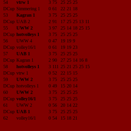
54
vtrw 1
3
75
25
25
25
DCup
Simmering 1
0
61
22
21
18
53
Kagran 1
3
75
25
25
25
DCup
UAB 2
2
91
17
25
25
13
11
55
UWW 2
3
97
25
14
18
25
15
DCup
hotvolleys 1
3
75
25
25
25
56
UWW 4
0
47
19
19
9
DCup
volley16/1
0
61
19
19
23
57
UAB 1
3
75
25
25
25
DCup
Kagran 1
2
90
27
25
14
16
8
58
hotvolleys 1
3
111
25
21
25
25
15
DCup
vtrw 1
0
52
22
15
15
59
UWW 2
3
75
25
25
25
DCup
hotvolleys 1
0
49
15
20
14
60
UWW 2
3
75
25
25
25
DCup
volley16/1
3
75
25
25
25
61
UWW 2
0
56
20
14
22
DCup
UAB 1
3
75
25
25
25
62
volley16/1
0
54
15
18
21