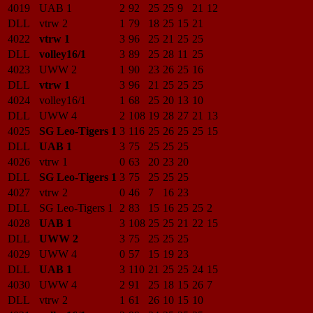
4019
UAB 1
2
92
25
25
9
21
12
DLL
vtrw 2
1
79
18
25
15
21
4022
vtrw 1
3
96
25
21
25
25
DLL
volley16/1
3
89
25
28
11
25
4023
UWW 2
1
90
23
26
25
16
DLL
vtrw 1
3
96
21
25
25
25
4024
volley16/1
1
68
25
20
13
10
DLL
UWW 4
2
108
19
28
27
21
13
4025
SG Leo-Tigers 1
3
116
25
26
25
25
15
DLL
UAB 1
3
75
25
25
25
4026
vtrw 1
0
63
20
23
20
DLL
SG Leo-Tigers 1
3
75
25
25
25
4027
vtrw 2
0
46
7
16
23
DLL
SG Leo-Tigers 1
2
83
15
16
25
25
2
4028
UAB 1
3
108
25
25
21
22
15
DLL
UWW 2
3
75
25
25
25
4029
UWW 4
0
57
15
19
23
DLL
UAB 1
3
110
21
25
25
24
15
4030
UWW 4
2
91
25
18
15
26
7
DLL
vtrw 2
1
61
26
10
15
10