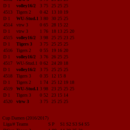
D 1
volley16/2
3
75
25
25
25
4513
Tigers 2
0
42
13
10
19
D 1
WU-Stud.1
3
80
30
25
25
4514
vtrw 3
0
65
28
15
22
D 1
vtrw 3
1
76
18
13
25
20
4515
volley16/2
3
98
25
25
23
25
D 1
Tigers 3
3
75
25
25
25
4516
Tigers 2
0
55
19
16
20
D 1
volley16/2
3
76
26
25
25
4517
WU-Stud.1
0
62
24
20
18
D 1
volley16/2
3
75
25
25
25
4518
Tigers 3
0
35
12
15
8
D 1
Tigers 2
1
74
25
12
19
18
4519
WU-Stud.1
3
98
23
25
25
25
D 1
Tigers 3
0
52
23
15
14
4520
vtrw 3
3
75
25
25
25
Cup Damen (2016/2017)
Liga/#
Teams
S
P
S1
S2
S3
S4
S5