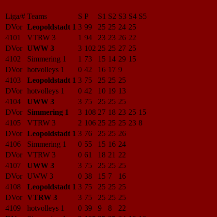
Liga/#
Teams
S
P
S1
S2
S3
S4
S5
DVor
Leopoldstadt 1
3
99
25
25
24
25
4101
VTRW 3
1
94
23
23
26
22
DVor
UWW 3
3
102
25
25
27
25
4102
Simmering 1
1
73
15
14
29
15
DVor
hotvolleys 1
0
42
16
17
9
4103
Leopoldstadt 1
3
75
25
25
25
DVor
hotvolleys 1
0
42
10
19
13
4104
UWW 3
3
75
25
25
25
DVor
Simmering 1
3
108
27
18
23
25
15
4105
VTRW 3
2
106
25
25
25
23
8
DVor
Leopoldstadt 1
3
76
25
25
26
4106
Simmering 1
0
55
15
16
24
DVor
VTRW 3
0
61
18
21
22
4107
UWW 3
3
75
25
25
25
DVor
UWW 3
0
38
15
7
16
4108
Leopoldstadt 1
3
75
25
25
25
DVor
VTRW 3
3
75
25
25
25
4109
hotvolleys 1
0
39
9
8
22