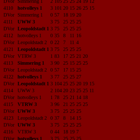
DVor
Simmering 1
2
105
25
25
24
19
12
4110
hotvolleys 1
3
101
20
15
26
25
15
DVor
Simmering 1
0
57
18
19
20
4111
UWW 3
3
75
25
25
25
DVor
Leopoldstadt 1
3
75
25
25
25
4112
hotvolleys 1
0
35
8
11
16
DVor
Leopoldstadt 2
0
22
7
11
4
4121
Leopoldstadt 1
3
75
25
25
25
DVor
VTRW 3
1
83
17
25
21
20
4113
Simmering 1
3
90
25
15
25
25
DVor
Leopoldstadt 2
0
57
17
15
25
4122
hotvolleys 1
3
77
25
25
27
DVor
Leopoldstadt 1
3
104
25
25
20
19
15
4114
UWW 3
2
104
20
23
25
25
11
DVor
hotvolleys 1
1
78
25
21
14
18
4115
VTRW 3
3
96
21
25
25
25
DVor
UWW 3
3
75
25
25
25
4123
Leopoldstadt 2
0
37
8
14
15
DVor
UWW 3
3
75
25
25
25
4116
VTRW 3
0
44
18
19
7
DVor
hotvolleys 1
3
75
25
25
25