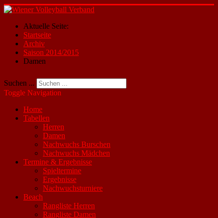
Aktuelle Seite:
Startseite
Archiv
Saison 2014/2015
Damen
Suchen ...
Toggle Navigation
Home
Tabellen
Herren
Damen
Nachwuchs Burschen
Nachwuchs Mädchen
Termine & Ergebnisse
Spieltermine
Ergebnisse
Nachwuchsturniere
Beach
Rangliste Herren
Rangliste Damen