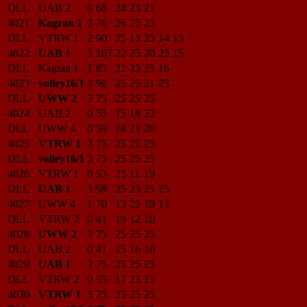
DLL
UAB 2
0
68
24
23
21
4021
Kagran 1
3
76
26
25
25
DLL
VTRW 1
2
90
25
13
25
14
13
4022
UAB 1
3
107
22
25
20
25
15
DLL
Kagran 1
1
85
21
23
25
16
4023
volley16/1
3
96
25
25
21
25
DLL
UWW 2
3
75
25
25
25
4024
UAB 2
0
55
15
18
22
DLL
UWW 4
0
59
18
21
20
4025
VTRW 1
3
75
25
25
25
DLL
volley16/1
3
75
25
25
25
4026
VTRW 1
0
53
23
11
19
DLL
UAB 1
3
98
25
23
25
25
4027
UWW 4
1
70
13
25
19
13
DLL
VTRW 2
0
41
19
12
10
4028
UWW 2
3
75
25
25
25
DLL
UAB 2
0
41
15
16
10
4029
UAB 1
3
75
25
25
25
DLL
VTRW 2
0
55
17
23
15
4030
VTRW 1
3
75
25
25
25