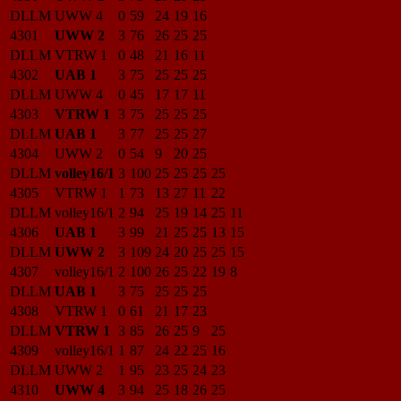
DLLM
UWW 4
0
59
24
19
16
4301
UWW 2
3
76
26
25
25
DLLM
VTRW 1
0
48
21
16
11
4302
UAB 1
3
75
25
25
25
DLLM
UWW 4
0
45
17
17
11
4303
VTRW 1
3
75
25
25
25
DLLM
UAB 1
3
77
25
25
27
4304
UWW 2
0
54
9
20
25
DLLM
volley16/1
3
100
25
25
25
25
4305
VTRW 1
1
73
13
27
11
22
DLLM
volley16/1
2
94
25
19
14
25
11
4306
UAB 1
3
99
21
25
25
13
15
DLLM
UWW 2
3
109
24
20
25
25
15
4307
volley16/1
2
100
26
25
22
19
8
DLLM
UAB 1
3
75
25
25
25
4308
VTRW 1
0
61
21
17
23
DLLM
VTRW 1
3
85
26
25
9
25
4309
volley16/1
1
87
24
22
25
16
DLLM
UWW 2
1
95
23
25
24
23
4310
UWW 4
3
94
25
18
26
25