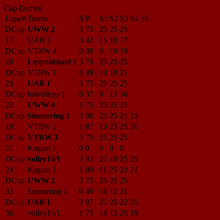
Cup Damen
Liga/#
Teams
S
P
S1
S2
S3
S4
S5
DCup
UWW 2
3
75
25
25
25
17
UAB 2
0
42
15
10
17
DCup
VTRW 4
0
38
9
10
19
20
Leopoldstadt 1
3
75
25
25
25
DCup
VTRW 1
0
49
10
18
21
23
UAB 1
3
75
25
25
25
DCup
hotvolleys 1
0
37
8
13
16
22
UWW 4
3
75
25
25
25
DCup
Simmering 1
3
96
25
25
21
25
18
VTRW 2
1
87
19
23
25
20
DCup
VTRW 3
3
75
25
25
25
21
Kagran 2
0
0
0
0
0
DCup
volley16/1
3
93
25
18
25
25
24
Kagran 1
1
80
11
25
23
21
DCup
UWW 2
3
75
25
25
25
33
Simmering 1
0
49
16
12
21
DCup
UAB 1
3
97
25
25
22
25
36
volley16/1
1
75
18
13
25
19