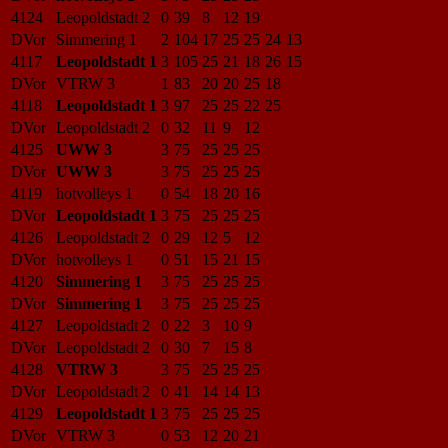
4124
Leopoldstadt 2
0
39
8
12
19
DVor
Simmering 1
2
104
17
25
25
24
13
4117
Leopoldstadt 1
3
105
25
21
18
26
15
DVor
VTRW 3
1
83
20
20
25
18
4118
Leopoldstadt 1
3
97
25
25
22
25
DVor
Leopoldstadt 2
0
32
11
9
12
4125
UWW 3
3
75
25
25
25
DVor
UWW 3
3
75
25
25
25
4119
hotvolleys 1
0
54
18
20
16
DVor
Leopoldstadt 1
3
75
25
25
25
4126
Leopoldstadt 2
0
29
12
5
12
DVor
hotvolleys 1
0
51
15
21
15
4120
Simmering 1
3
75
25
25
25
DVor
Simmering 1
3
75
25
25
25
4127
Leopoldstadt 2
0
22
3
10
9
DVor
Leopoldstadt 2
0
30
7
15
8
4128
VTRW 3
3
75
25
25
25
DVor
Leopoldstadt 2
0
41
14
14
13
4129
Leopoldstadt 1
3
75
25
25
25
DVor
VTRW 3
0
53
12
20
21