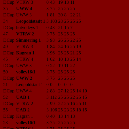
DCup
VTRW 3
0
43
19
13
11
35
UWW 4
3
75
25
25
25
DCup
UWW 3
1
81
30
8
22
21
34
Leopoldstadt 1
3
103
28
25
25
25
DCup
hotvolleys 1
0
43
21
15
7
47
VTRW 2
3
75
25
25
25
DCup
Simmering 1
3
98
26
25
22
25
49
VTRW 3
1
84
24
16
25
19
DCup
Kagran 1
3
96
25
25
21
25
45
VTRW 4
1
62
10
13
25
14
DCup
UWW 3
0
52
19
11
22
50
volley16/1
3
75
25
25
25
DCup
UWW 2
3
75
25
25
25
51
Leopoldstadt 1
0
0
0
0
0
DCup
UWW 4
2
88
27
12
25
14
10
52
UAB 1
3
112
25
25
22
25
15
DCup
VTRW 2
2
99
22
25
16
25
11
55
UAB 2
3
106
25
23
25
18
15
DCup
Kagran 1
0
40
13
14
13
53
volley16/1
3
75
25
25
25
DCup
VTRW 1
3
75
25
25
25