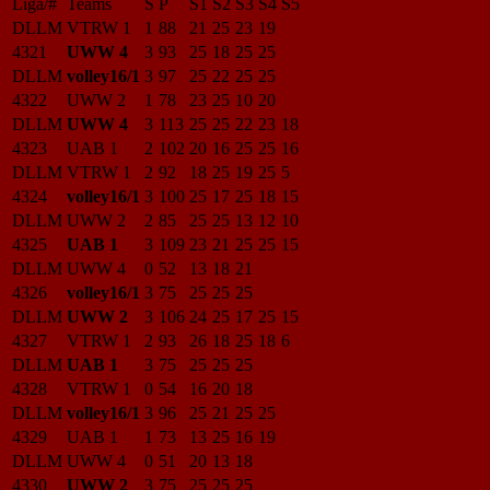
Liga/#
Teams
S
P
S1
S2
S3
S4
S5
DLLM
VTRW 1
1
88
21
25
23
19
4321
UWW 4
3
93
25
18
25
25
DLLM
volley16/1
3
97
25
22
25
25
4322
UWW 2
1
78
23
25
10
20
DLLM
UWW 4
3
113
25
25
22
23
18
4323
UAB 1
2
102
20
16
25
25
16
DLLM
VTRW 1
2
92
18
25
19
25
5
4324
volley16/1
3
100
25
17
25
18
15
DLLM
UWW 2
2
85
25
25
13
12
10
4325
UAB 1
3
109
23
21
25
25
15
DLLM
UWW 4
0
52
13
18
21
4326
volley16/1
3
75
25
25
25
DLLM
UWW 2
3
106
24
25
17
25
15
4327
VTRW 1
2
93
26
18
25
18
6
DLLM
UAB 1
3
75
25
25
25
4328
VTRW 1
0
54
16
20
18
DLLM
volley16/1
3
96
25
21
25
25
4329
UAB 1
1
73
13
25
16
19
DLLM
UWW 4
0
51
20
13
18
4330
UWW 2
3
75
25
25
25