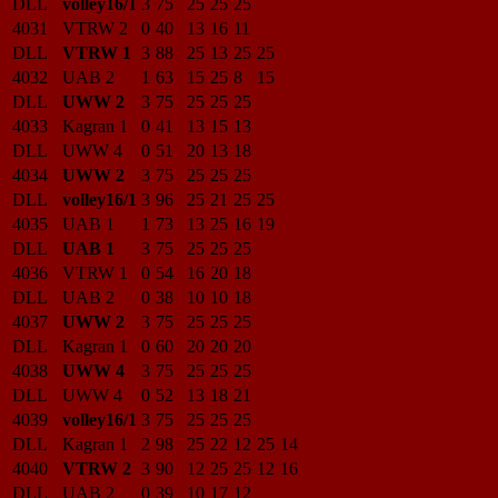
DLL
volley16/1
3
75
25
25
25
4031
VTRW 2
0
40
13
16
11
DLL
VTRW 1
3
88
25
13
25
25
4032
UAB 2
1
63
15
25
8
15
DLL
UWW 2
3
75
25
25
25
4033
Kagran 1
0
41
13
15
13
DLL
UWW 4
0
51
20
13
18
4034
UWW 2
3
75
25
25
25
DLL
volley16/1
3
96
25
21
25
25
4035
UAB 1
1
73
13
25
16
19
DLL
UAB 1
3
75
25
25
25
4036
VTRW 1
0
54
16
20
18
DLL
UAB 2
0
38
10
10
18
4037
UWW 2
3
75
25
25
25
DLL
Kagran 1
0
60
20
20
20
4038
UWW 4
3
75
25
25
25
DLL
UWW 4
0
52
13
18
21
4039
volley16/1
3
75
25
25
25
DLL
Kagran 1
2
98
25
22
12
25
14
4040
VTRW 2
3
90
12
25
25
12
16
DLL
UAB 2
0
39
10
17
12