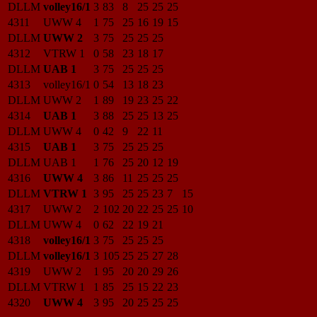
DLLM
volley16/1
3
83
8
25
25
25
4311
UWW 4
1
75
25
16
19
15
DLLM
UWW 2
3
75
25
25
25
4312
VTRW 1
0
58
23
18
17
DLLM
UAB 1
3
75
25
25
25
4313
volley16/1
0
54
13
18
23
DLLM
UWW 2
1
89
19
23
25
22
4314
UAB 1
3
88
25
25
13
25
DLLM
UWW 4
0
42
9
22
11
4315
UAB 1
3
75
25
25
25
DLLM
UAB 1
1
76
25
20
12
19
4316
UWW 4
3
86
11
25
25
25
DLLM
VTRW 1
3
95
25
25
23
7
15
4317
UWW 2
2
102
20
22
25
25
10
DLLM
UWW 4
0
62
22
19
21
4318
volley16/1
3
75
25
25
25
DLLM
volley16/1
3
105
25
25
27
28
4319
UWW 2
1
95
20
20
29
26
DLLM
VTRW 1
1
85
25
15
22
23
4320
UWW 4
3
95
20
25
25
25