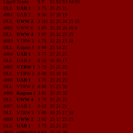
Liga/#
Teams
S
P
S1
S2
S3
S4
S5
DLL
UAB 1
3
75
25
25
25
4001
UAB 2
0
56
17
20
19
DLL
UWW 2
3
111
22
25
24
25
15
4002
UWW 4
2
85
25
18
26
10
6
DLL
UWW 4
3
97
25
22
25
25
4003
VTRW 2
1
73
15
25
15
18
DLL
Kagran 1
0
60
25
14
21
4004
UAB 1
3
77
27
25
25
DLL
UAB 2
0
52
16
19
17
4005
VTRW 1
3
75
25
25
25
DLL
VTRW 2
0
49
15
18
16
4006
UAB 1
3
75
25
25
25
DLL
VTRW 2
0
68
15
23
30
4008
Kagran 1
3
82
25
25
32
DLL
UWW 4
3
75
25
25
25
4007
UAB 2
0
62
20
21
21
DLL
VTRW 1
1
80
19
25
17
19
4009
UWW 2
3
92
25
17
25
25
DLL
UAB 1
3
75
25
25
25
4010
volley16/1
0
63
22
21
20