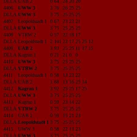
DLLA
UAB 2
0
64
24
20
20
4406
UWW 3
3
76
26
25
25
DLLA
UWW 3
3
75
25
25
25
4407
Leopoldstadt 1
0
67
23
23
21
DLLA
UWW 3
3
75
25
25
25
4408
VTRW 2
0
57
22
18
17
DLLA
Leopoldstadt 1
2
101
22
17
25
25
12
4409
UAB 2
3
93
25
25
11
17
15
DLLA
Kagran 1
0
21
21
0
0
4410
UWW 3
3
75
25
25
25
DLLA
VTRW 2
3
75
25
25
25
4411
Leopoldstadt 1
0
58
13
23
22
DLLA
UAB 2
1
68
13
16
25
14
4412
Kagran 1
3
92
25
25
17
25
DLLA
UWW 3
3
75
25
25
25
4413
Kagran 1
0
59
23
14
22
DLLA
VTRW 2
3
75
25
25
25
4414
UAB 2
0
59
15
21
23
DLLA
Leopoldstadt 1
3
75
25
25
25
4415
UWW 3
0
58
22
13
23
DLLA
UWW 3
3
75
25
25
25