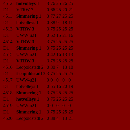
4512
hotvolleys 1
3
76
25
26
25
D1
VTRW 3
0
66
25
20
21
4511
Simmering 1
3
77
27
25
25
D1
hotvolleys 1
0
38
9
18
11
4513
VTRW 3
3
75
25
25
25
D1
UWW-u21
0
52
15
21
16
4514
VTRW 3
3
75
25
25
25
D1
Simmering 1
3
75
25
25
25
4515
UWW-u21
0
42
16
13
13
D1
VTRW 3
3
75
25
25
25
4516
Leopoldstadt 2
0
30
7
13
10
D1
Leopoldstadt 2
3
75
25
25
25
4517
UWW-u21
0
0
0
0
0
D1
hotvolleys 1
0
55
16
20
19
4518
Simmering 1
3
75
25
25
25
D1
hotvolleys 1
3
75
25
25
25
4519
UWW-u21
0
0
0
0
0
D1
Simmering 1
3
75
25
25
25
4520
Leopoldstadt 2
0
38
4
13
21