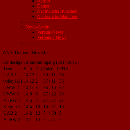
Herren
Damen
Nachwuchs Burschen
Nachwuchs Mädchen
----------
News-Archiv
Vereins-News
Verbands-News
----------
WVV Damen - Bewerbe
Landesliga Grunddurchgang (2014/2015)
Team
#
S
N
|
Sätze
|
PNK
UAB 1
14
12
2
39
:
11
35
volley16/1
14
12
2
37
:
11
35
UWW 2
14
11
3
36
:
15
32
UWW 4
14
8
6
27
:
22
24
VTRW 1
14
6
8
27
:
27
21
Kagran 1
14
4
10
16
:
31
13
UAB 2
14
2
12
7
:
38
5
VTRW 2
14
1
13
7
:
41
3