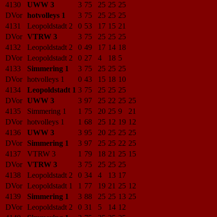
4130
UWW 3
3
75
25
25
25
DVor
hotvolleys 1
3
75
25
25
25
4131
Leopoldstadt 2
0
53
17
15
21
DVor
VTRW 3
3
75
25
25
25
4132
Leopoldstadt 2
0
49
17
14
18
DVor
Leopoldstadt 2
0
27
4
18
5
4133
Simmering 1
3
75
25
25
25
DVor
hotvolleys 1
0
43
15
18
10
4134
Leopoldstadt 1
3
75
25
25
25
DVor
UWW 3
3
97
25
22
25
25
4135
Simmering 1
1
75
20
25
9
21
DVor
hotvolleys 1
1
68
25
12
19
12
4136
UWW 3
3
95
20
25
25
25
DVor
Simmering 1
3
97
25
25
22
25
4137
VTRW 3
1
79
18
21
25
15
DVor
VTRW 3
3
75
25
25
25
4138
Leopoldstadt 2
0
34
4
13
17
DVor
Leopoldstadt 1
1
77
19
21
25
12
4139
Simmering 1
3
88
25
25
13
25
DVor
Leopoldstadt 2
0
31
5
14
12