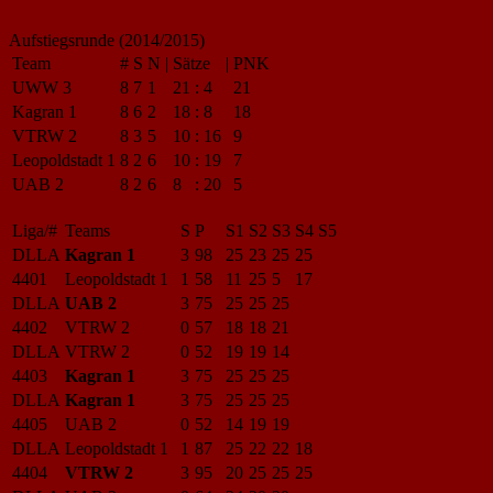
Aufstiegsrunde (2014/2015)
Team
#
S
N
|
Sätze
|
PNK
UWW 3
8
7
1
21
:
4
21
Kagran 1
8
6
2
18
:
8
18
VTRW 2
8
3
5
10
:
16
9
Leopoldstadt 1
8
2
6
10
:
19
7
UAB 2
8
2
6
8
:
20
5
Liga/#
Teams
S
P
S1
S2
S3
S4
S5
DLLA
Kagran 1
3
98
25
23
25
25
4401
Leopoldstadt 1
1
58
11
25
5
17
DLLA
UAB 2
3
75
25
25
25
4402
VTRW 2
0
57
18
18
21
DLLA
VTRW 2
0
52
19
19
14
4403
Kagran 1
3
75
25
25
25
DLLA
Kagran 1
3
75
25
25
25
4405
UAB 2
0
52
14
19
19
DLLA
Leopoldstadt 1
1
87
25
22
22
18
4404
VTRW 2
3
95
20
25
25
25