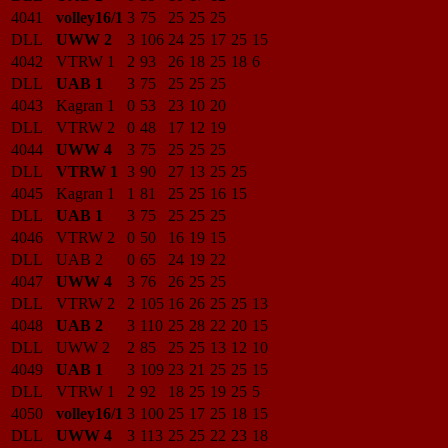
4041
volley16/1
3
75
25
25
25
DLL
UWW 2
3
106
24
25
17
25
15
4042
VTRW 1
2
93
26
18
25
18
6
DLL
UAB 1
3
75
25
25
25
4043
Kagran 1
0
53
23
10
20
DLL
VTRW 2
0
48
17
12
19
4044
UWW 4
3
75
25
25
25
DLL
VTRW 1
3
90
27
13
25
25
4045
Kagran 1
1
81
25
25
16
15
DLL
UAB 1
3
75
25
25
25
4046
VTRW 2
0
50
16
19
15
DLL
UAB 2
0
65
24
19
22
4047
UWW 4
3
76
26
25
25
DLL
VTRW 2
2
105
16
26
25
25
13
4048
UAB 2
3
110
25
28
22
20
15
DLL
UWW 2
2
85
25
25
13
12
10
4049
UAB 1
3
109
23
21
25
25
15
DLL
VTRW 1
2
92
18
25
19
25
5
4050
volley16/1
3
100
25
17
25
18
15
DLL
UWW 4
3
113
25
25
22
23
18