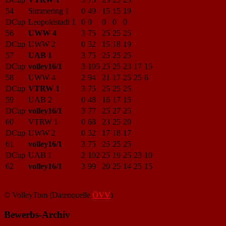
54
Simmering 1
0
49
15
15
19
DCup
Leopoldstadt 1
0
0
0
0
0
56
UWW 4
3
75
25
25
25
DCup
UWW 2
0
52
15
18
19
57
UAB 1
3
75
25
25
25
DCup
volley16/1
3
105
25
25
23
17
15
58
UWW 4
2
94
21
17
25
25
6
DCup
VTRW 1
3
75
25
25
25
59
UAB 2
0
48
16
17
15
DCup
volley16/1
3
77
25
27
25
60
VTRW 1
0
68
23
25
20
DCup
UWW 2
0
52
17
18
17
61
volley16/1
3
75
25
25
25
DCup
UAB 1
2
102
25
19
25
23
10
62
volley16/1
3
99
20
25
14
25
15
© VolleyTom (Datenquelle
ÖVV
)
Bewerbs-Archiv