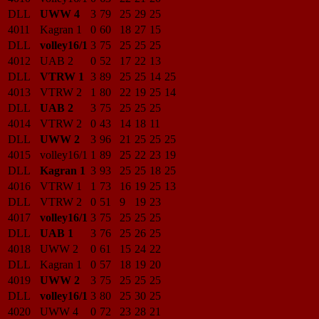
DLL
UWW 4
3
79
25
29
25
4011
Kagran 1
0
60
18
27
15
DLL
volley16/1
3
75
25
25
25
4012
UAB 2
0
52
17
22
13
DLL
VTRW 1
3
89
25
25
14
25
4013
VTRW 2
1
80
22
19
25
14
DLL
UAB 2
3
75
25
25
25
4014
VTRW 2
0
43
14
18
11
DLL
UWW 2
3
96
21
25
25
25
4015
volley16/1
1
89
25
22
23
19
DLL
Kagran 1
3
93
25
25
18
25
4016
VTRW 1
1
73
16
19
25
13
DLL
VTRW 2
0
51
9
19
23
4017
volley16/1
3
75
25
25
25
DLL
UAB 1
3
76
25
26
25
4018
UWW 2
0
61
15
24
22
DLL
Kagran 1
0
57
18
19
20
4019
UWW 2
3
75
25
25
25
DLL
volley16/1
3
80
25
30
25
4020
UWW 4
0
72
23
28
21