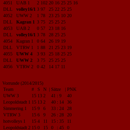
4051
UAB 1
2
102
20
16
25
25
16
DLL
volley16/1
3
97
25
22
25
25
4052
UWW 2
1
78
23
25
10
20
DLL
Kagran 1
3
75
25
25
25
4053
UAB 2
0
57
23
18
16
DLL
volley16/1
3
78
28
25
25
4054
Kagran 1
0
64
26
19
19
DLL
VTRW 1
1
88
21
25
23
19
4055
UWW 4
3
93
25
18
25
25
DLL
UWW 2
3
75
25
25
25
4056
VTRW 2
0
42
14
17
11
Vorrunde (2014/2015)
Team
#
S
N
|
Sätze
|
PNK
UWW 3
15
13
2
41
:
9
40
Leopoldstadt 1
15
13
2
40
:
14
36
Simmering 1
15
9
6
33
:
24
28
VTRW 3
15
6
9
26
:
28
20
hotvolleys 1
15
4
11
15
:
35
11
Leopoldstadt 2
15
0
15
0
:
45
0