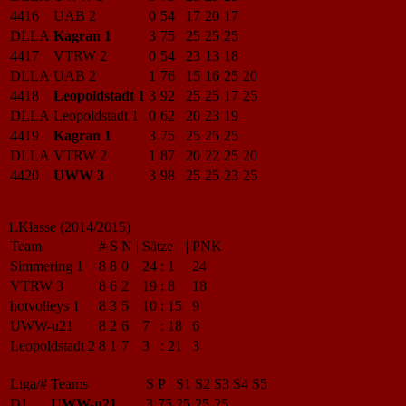
4416
UAB 2
0
54
17
20
17
DLLA
Kagran 1
3
75
25
25
25
4417
VTRW 2
0
54
23
13
18
DLLA
UAB 2
1
76
15
16
25
20
4418
Leopoldstadt 1
3
92
25
25
17
25
DLLA
Leopoldstadt 1
0
62
20
23
19
4419
Kagran 1
3
75
25
25
25
DLLA
VTRW 2
1
87
20
22
25
20
4420
UWW 3
3
98
25
25
23
25
1.Klasse (2014/2015)
Team
#
S
N
|
Sätze
|
PNK
Simmering 1
8
8
0
24
:
1
24
VTRW 3
8
6
2
19
:
8
18
hotvolleys 1
8
3
5
10
:
15
9
UWW-u21
8
2
6
7
:
18
6
Leopoldstadt 2
8
1
7
3
:
21
3
Liga/#
Teams
S
P
S1
S2
S3
S4
S5
D1
UWW-u21
3
75
25
25
25