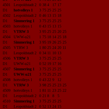
4501
Leopoldstadt 2
0
38
4
17
17
D1
hotvolleys 1
3
75
25
25
25
4502
Leopoldstadt 2
0
46
13
15
18
D1
Simmering 1
3
75
25
25
25
4503
hotvolleys 1
0
43
15
13
15
D1
VTRW 3
3
95
25
25
20
25
4504
UWW-u21
1
75
18
14
25
18
D1
Simmering 1
3
95
19
26
25
25
4505
VTRW 3
1
80
25
24
20
11
D1
Leopoldstadt 2
0
34
11
10
13
4506
VTRW 3
3
75
25
25
25
D1
UWW-u21
0
52
19
17
16
4507
Simmering 1
3
75
25
25
25
D1
UWW-u21
3
75
25
25
25
4508
hotvolleys 1
0
43
22
9
12
D1
VTRW 3
3
98
25
25
23
25
4509
hotvolleys 1
1
81
11
23
25
22
D1
Leopoldstadt 2
0
21
8
8
5
4510
Simmering 1
3
75
25
25
25
D1
Leopoldstadt 2
0
52
13
24
15