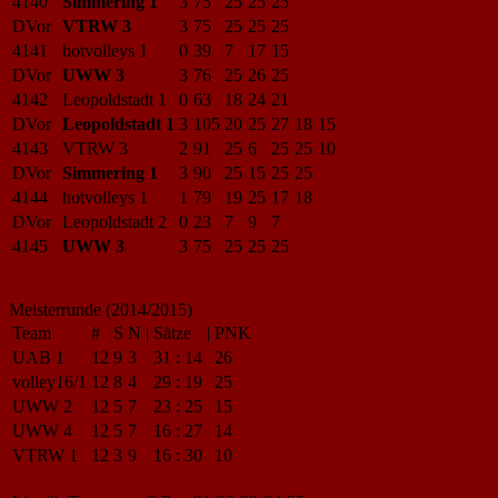
4140
Simmering 1
3
75
25
25
25
DVor
VTRW 3
3
75
25
25
25
4141
hotvolleys 1
0
39
7
17
15
DVor
UWW 3
3
76
25
26
25
4142
Leopoldstadt 1
0
63
18
24
21
DVor
Leopoldstadt 1
3
105
20
25
27
18
15
4143
VTRW 3
2
91
25
6
25
25
10
DVor
Simmering 1
3
90
25
15
25
25
4144
hotvolleys 1
1
79
19
25
17
18
DVor
Leopoldstadt 2
0
23
7
9
7
4145
UWW 3
3
75
25
25
25
Meisterrunde (2014/2015)
Team
#
S
N
|
Sätze
|
PNK
UAB 1
12
9
3
31
:
14
26
volley16/1
12
8
4
29
:
19
25
UWW 2
12
5
7
23
:
25
15
UWW 4
12
5
7
16
:
27
14
VTRW 1
12
3
9
16
:
30
10