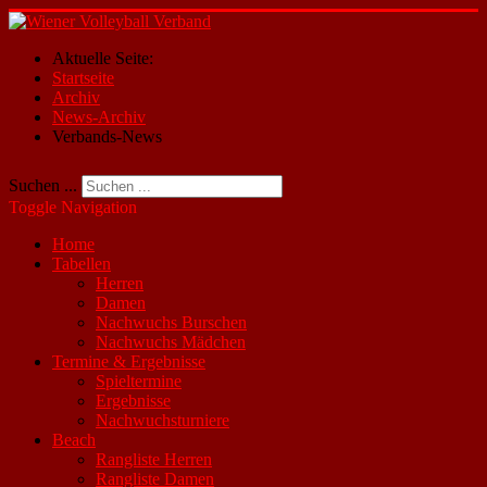
Aktuelle Seite:
Startseite
Archiv
News-Archiv
Verbands-News
Suchen ...
Toggle Navigation
Home
Tabellen
Herren
Damen
Nachwuchs Burschen
Nachwuchs Mädchen
Termine & Ergebnisse
Spieltermine
Ergebnisse
Nachwuchsturniere
Beach
Rangliste Herren
Rangliste Damen