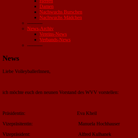
Herren
Damen
Nachwuchs Burschen
Nachwuchs Mädchen
----------
News-Archiv
Vereins-News
Verbands-News
----------
News
Liebe VolleyballerInnen,
ich möchte euch den neunen Vorstand des WVV vorstellen:
Präsidentin: Eva Kheil
Vizepräsitentin: Manuela Hochhauser
Vizepräsident: Alfred Kulhanek