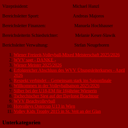
Vizepräsident: Michael Hanzl
Bereichsleiter Sport: Andreas Majoros
Bereichsleiter Finanzen: Manuela Hochhauser
Bereichsleiterin Schiedsrichter: Melanie Keser-Slawik
Berichsleiter Verwaltung: Stefan Neugeboren
Wiener Freizeit-Volleyball-Mixed Meisterschaft 2025/2026
WVV sagt - DANKE -
Wiener Meister 2025/2026
Erfolgreicher Abschluss des WVV Übungsleiterkurses - April
2026
Respekt verbindet – Gemeinsam stark ins Saisonfinale
Willkommen in der Volleyballsaison 2025/2026
Silber bei der U18-EM für 16jährige Wienerin
Tschechischer Sieg auf der Daylong Beachtour
WVV Beachvolleyball
Hotvolleys Ostercup U13 in Wien
Volley Kids Trophy 2015 in St. Veit an der Glan
Unterkategorien